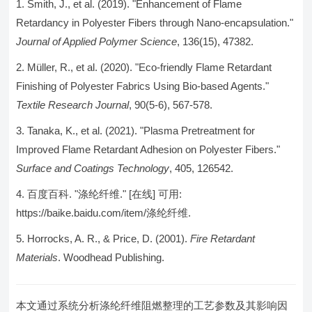
Smith, J., et al. (2019). "Enhancement of Flame
Retardancy in Polyester Fibers through Nano-encapsulation."
Journal of Applied Polymer Science
, 136(15), 47382.
Müller, R., et al. (2020). "Eco-friendly Flame Retardant
Finishing of Polyester Fabrics Using Bio-based Agents."
Textile Research Journal
, 90(5-6), 567-578.
Tanaka, K., et al. (2021). "Plasma Pretreatment for
Improved Flame Retardant Adhesion on Polyester Fibers."
Surface and Coatings Technology
, 405, 126542.
百度百科. "涤纶纤维." [在线] 可用:
https://baike.baidu.com/item/涤纶纤维.
Horrocks, A. R., & Price, D. (2001).
Fire Retardant
Materials
. Woodhead Publishing.
本文通过系统分析涤纶纤维阻燃整理的工艺参数及其影响因