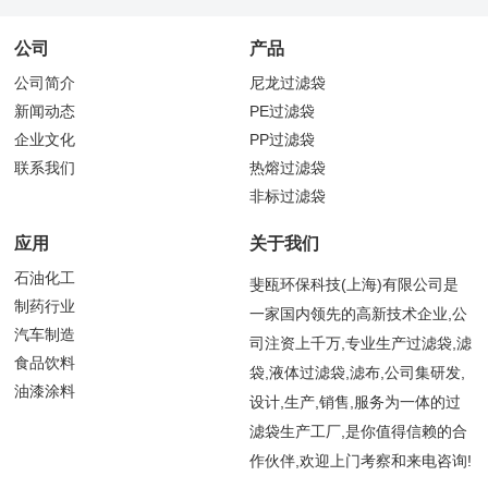
公司
产品
公司简介
尼龙过滤袋
新闻动态
PE过滤袋
企业文化
PP过滤袋
联系我们
热熔过滤袋
非标过滤袋
应用
关于我们
石油化工
斐瓯环保科技(上海)有限公司是
制药行业
一家国内领先的高新技术企业,公
汽车制造
司注资上千万,专业生产过滤袋,滤
食品饮料
袋,液体过滤袋,滤布,公司集研发,
油漆涂料
设计,生产,销售,服务为一体的过
滤袋生产工厂,是你值得信赖的合
作伙伴,欢迎上门考察和来电咨询!