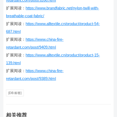
retardant.com/post/9266.html
扩展阅读：
https://www.brandfabric.net/nylon-twill-with-
breathable-coat-fabric/
扩展阅读：
https://www.alltextile.cn/product/product-54-
687.html
扩展阅读：
https://www.china-fire-
retardant.com/post/9409.html
扩展阅读：
https://www.alltextile.cn/product/product-15-
139.html
扩展阅读：
https://www.china-fire-
retardant.com/post/9389.html
[DB:标签]
相关推荐