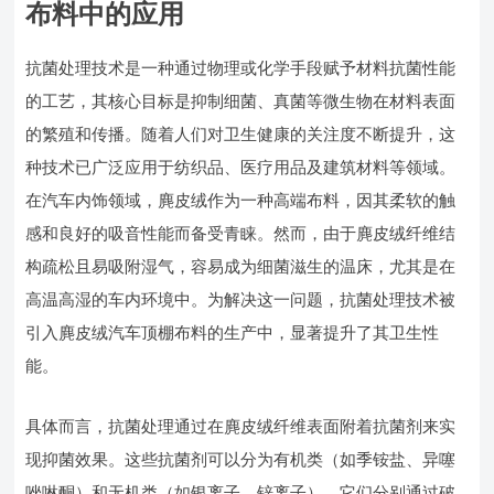
布料中的应用
抗菌处理技术是一种通过物理或化学手段赋予材料抗菌性能
的工艺，其核心目标是抑制细菌、真菌等微生物在材料表面
的繁殖和传播。随着人们对卫生健康的关注度不断提升，这
种技术已广泛应用于纺织品、医疗用品及建筑材料等领域。
在汽车内饰领域，麂皮绒作为一种高端布料，因其柔软的触
感和良好的吸音性能而备受青睐。然而，由于麂皮绒纤维结
构疏松且易吸附湿气，容易成为细菌滋生的温床，尤其是在
高温高湿的车内环境中。为解决这一问题，抗菌处理技术被
引入麂皮绒汽车顶棚布料的生产中，显著提升了其卫生性
能。
具体而言，抗菌处理通过在麂皮绒纤维表面附着抗菌剂来实
现抑菌效果。这些抗菌剂可以分为有机类（如季铵盐、异噻
唑啉酮）和无机类（如银离子、锌离子），它们分别通过破