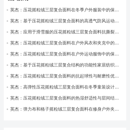
英杰：压花摇粒绒三层复合面料在冬季户外服装中的保暖
性能优化研究
英杰：基于压花摇粒绒三层复合面料的高透气防风运动服
饰开发
英杰：应用于滑雪服的压花摇粒绒三层复合面料抗撕裂与
耐磨性提升技术
英杰：压花摇粒绒三层复合面料在户外风衣和夹克中的应
用与性能
英杰：压花摇粒绒三层复合面料在户外运动服饰中的保暖
与透气性能研究
英杰：基于压花摇粒绒三层复合结构的功能性家居纺织品
开发与应用
英杰：压花摇粒绒三层复合面料的抗起球性与耐磨性优化
技术分析
英杰：高弹性压花摇粒绒三层复合面料在冬季童装设计中
的应用实践
英杰：压花摇粒绒三层复合面料的热湿舒适性与层间结合
强度协同提升工艺
英杰：弹力布和格子摇粒绒三层复合面料在修身户外夹克
中的弹性与保暖协同设计