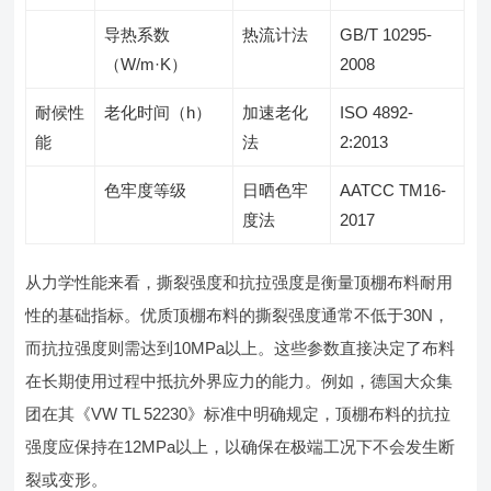
导热系数
热流计法
GB/T 10295-
（W/m·K）
2008
耐候性
老化时间（h）
加速老化
ISO 4892-
能
法
2:2013
色牢度等级
日晒色牢
AATCC TM16-
度法
2017
从力学性能来看，撕裂强度和抗拉强度是衡量顶棚布料耐用
性的基础指标。优质顶棚布料的撕裂强度通常不低于30N，
而抗拉强度则需达到10MPa以上。这些参数直接决定了布料
在长期使用过程中抵抗外界应力的能力。例如，德国大众集
团在其《VW TL 52230》标准中明确规定，顶棚布料的抗拉
强度应保持在12MPa以上，以确保在极端工况下不会发生断
裂或变形。