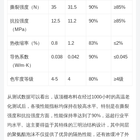
撕裂强度（N）
35
31.5
90%
≥85%
抗拉强度
12.5
11.2
90%
≥85%
（MPa）
热收缩率（%）
0.8
1.2
83%
≤2%
导热系数
0.038
0.042
90%
≤0.045
（W/m·K）
色牢度等级
4-5
4
80%
≥4级
从测试数据可以看出，该顶棚布料在经过1000小时的高温老
化测试后，各项性能指标均保持在较高水平。特别是在撕裂
强度和抗拉强度方面，性能保持率达到了90%，远超行业平
均水平。这主要得益于其特殊的三明治结构设计，其中间层
的聚氨酯泡沫不仅提供了优异的隔热性能，还有效缓冲了外