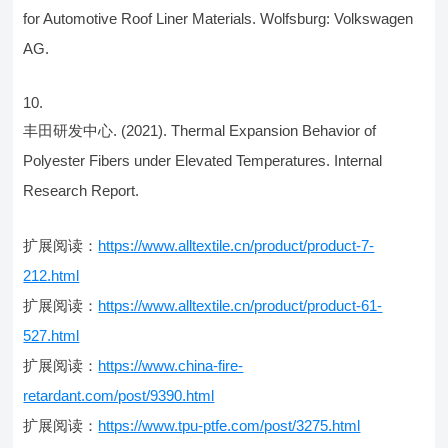
for Automotive Roof Liner Materials. Wolfsburg: Volkswagen
AG.
丰田研发中心. (2021). Thermal Expansion Behavior of
Polyester Fibers under Elevated Temperatures. Internal
Research Report.
扩展阅读：
https://www.alltextile.cn/product/product-7-
212.html
扩展阅读：
https://www.alltextile.cn/product/product-61-
527.html
扩展阅读：
https://www.china-fire-
retardant.com/post/9390.html
扩展阅读：
https://www.tpu-ptfe.com/post/3275.html