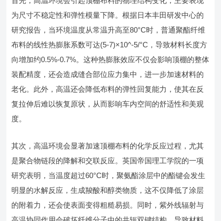
首先，高温环境会引起顶棚布料的物理结构变化，主要表现
为尺寸不稳定性和弹性模量下降。根据日本丰田研发中心的
研究报告，当环境温度从常温升高至80°C时，普通聚酯纤维
布料的线性热膨胀系数可达(5-7)×10^-5/°C，导致材料长度方
向增加约0.5%-0.7%。这种热膨胀效应不仅会影响顶棚的整体
装配精度，还会造成缝合部位应力集中，进一步加速材料的
老化。此外，高温还会降低布料的弹性回复能力，使其在反
复拉伸后难以恢复原状，从而影响车内空间的舒适性和美观
度。
其次，高温环境会显著加速顶棚布料的化学反应过程，尤其
是聚合物链段的降解和交联反应。英国帝国理工学院的一项
研究表明，当温度超过60°C时，聚氨酯涂层中的酯键会发生
明显的水解反应，生成羧酸和醇类物质，这不仅降低了涂层
的附着力，还会使表面变得粗糙易损。同时，紫外线辐射与
高温协同作用会破坏纤维分子中的共轭双键结构，导致材料