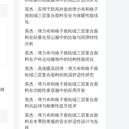
英杰：应用于防风外套的弹力布和格子
摇粒绒三层复合面料安全与保暖性能优
化
英杰：弹力布和格子摇粒绒三层复合面
料在轻量化登山服中的抗皱与回弹特性
分析
英杰：弹力布与格子摇粒绒三层复合面
料在户外运动服饰中的结构性能优化
英杰：高保暖高回弹：弹力布和格子摇
粒绒三层复合面料的热湿舒适性研究
英杰：弹力布和格子摇粒绒三层复合面
源移
料在功能性家居服中的应用开发
英杰：弹力布和格子摇粒绒三层复合面
料抗起球与耐磨性提升技术
英杰：弹力布和格子摇粒绒三层复合面
料在冬季防寒服的安全舒适性设计与实
践