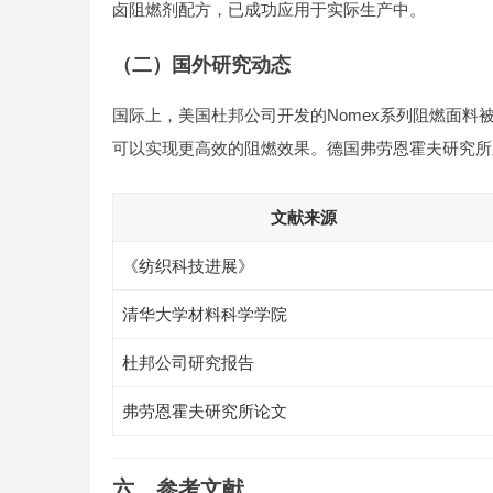
卤阻燃剂配方，已成功应用于实际生产中。
（二）国外研究动态
国际上，美国杜邦公司开发的Nomex系列阻燃面
可以实现更高效的阻燃效果。德国弗劳恩霍夫研究所
文献来源
《纺织科技进展》
清华大学材料科学学院
杜邦公司研究报告
弗劳恩霍夫研究所论文
六、参考文献