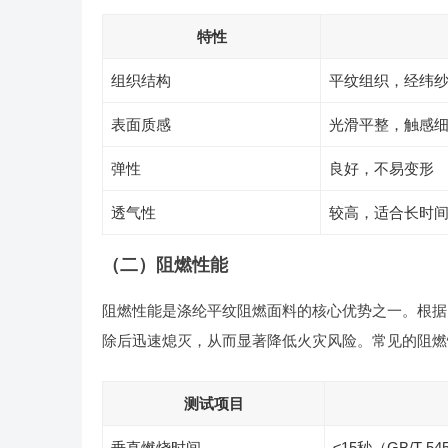
特性
组织结构
平纹组织，经纬
表面质感
光滑平整，触感
弹性
良好，不易变形
透气性
较高，适合长时
（二）阻燃性能
阻燃性能是涤纶平纹阻燃面料的核心优势之一。根据
除后迅速熄灭，从而显著降低火灾风险。常见的阻燃
测试项目
垂直燃烧时间
≤15秒（GB/T 54