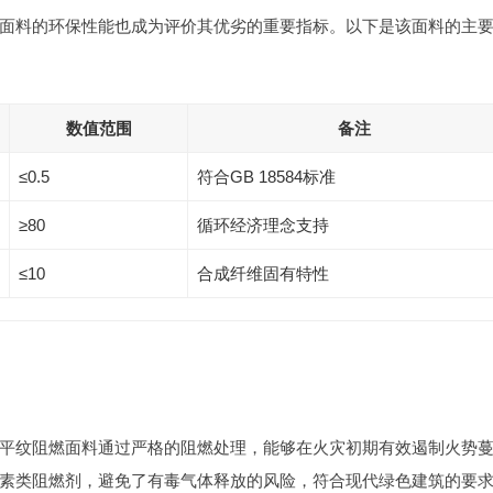
面料的环保性能也成为评价其优劣的重要指标。以下是该面料的主
数值范围
备注
≤0.5
符合GB 18584标准
≥80
循环经济理念支持
≤10
合成纤维固有特性
平纹阻燃面料通过严格的阻燃处理，能够在火灾初期有效遏制火势
素类阻燃剂，避免了有毒气体释放的风险，符合现代绿色建筑的要