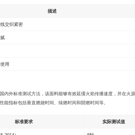
描述
纱线交织紧密
细腻
间使用
国内外标准测试方法，该面料能够有效延缓火焰传播速度，并在火
性能指标包括垂直燃烧时间、续燃时间和阴燃时间等。
标准要求
实际测试值
55-2014）
8秒