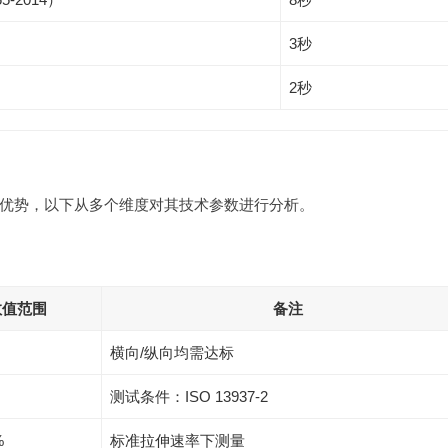
3秒
2秒
优势，以下从多个维度对其技术参数进行分析。
数值范围
备注
横向/纵向均需达标
测试条件：ISO 13937-2
%
标准拉伸速率下测量