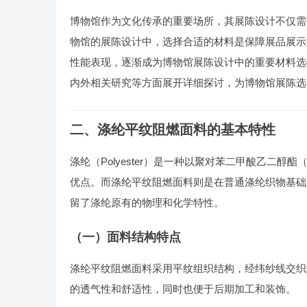
博物馆作为文化传承的重要场所，其展陈设计不仅需
物馆的展陈设计中，选择合适的材料是保障展品展示
性能表现，逐渐成为博物馆展陈设计中的重要材料选
内外相关研究等方面展开详细探讨，为博物馆展陈选
二、涤纶平纹阻燃面料的基本特性
涤纶（Polyester）是一种以聚对苯二甲酸乙二
优点。而涤纶平纹阻燃面料则是在普通涤纶织物基础
留了涤纶原有的物理和化学特性。
（一）面料结构特点
涤纶平纹阻燃面料采用平纹组织结构，经纬纱线交织
的透气性和舒适性，同时也便于后期加工和装饰。