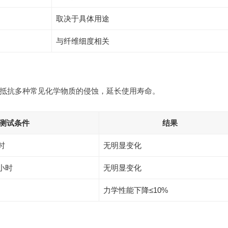
取决于具体用途
与纤维细度相关
抵抗多种常见化学物质的侵蚀，延长使用寿命。
测试条件
结果
时
无明显变化
4小时
无明显变化
力学性能下降≤10%