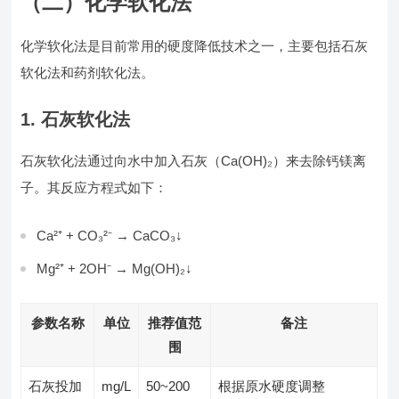
（二）化学软化法
化学软化法是目前常用的硬度降低技术之一，主要包括石灰
软化法和药剂软化法。
1. 石灰软化法
石灰软化法通过向水中加入石灰（Ca(OH)₂）来去除钙镁离
子。其反应方程式如下：
Ca²⁺ + CO₃²⁻ → CaCO₃↓
Mg²⁺ + 2OH⁻ → Mg(OH)₂↓
参数名称
单位
推荐值范
备注
围
石灰投加
mg/L
50~200
根据原水硬度调整