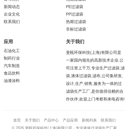
新闻动态
PE过滤袋
企业文化
PP过滤袋
联系我们
热熔过滤袋
非标过滤袋
应用
关于我们
石油化工
斐瓯环保科技(上海)有限公司是
制药行业
一家国内领先的高新技术企业,公
汽车制造
司注资上千万,专业生产过滤袋,滤
食品饮料
袋,液体过滤袋,滤布,公司集研发,
油漆涂料
设计,生产,销售,服务为一体的过
滤袋生产工厂,是你值得信赖的合
作伙伴,欢迎上门考察和来电咨询!
首页
关于我们
产品中心
产品应用
新闻列表
联系我们
© 2026
斐瓯环保科技(上海)有限公司
· 专业液体过滤袋生产厂家