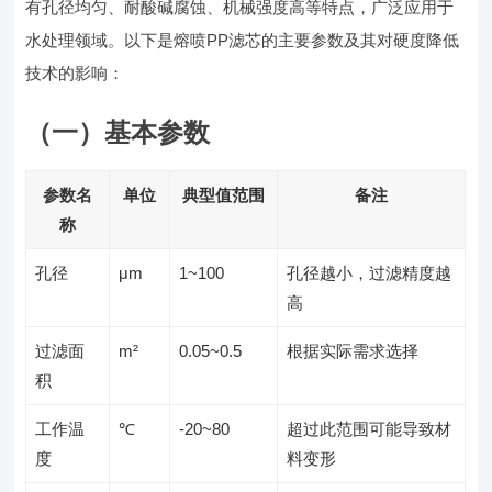
有孔径均匀、耐酸碱腐蚀、机械强度高等特点，广泛应用于
水处理领域。以下是熔喷PP滤芯的主要参数及其对硬度降低
技术的影响：
（一）基本参数
参数名
单位
典型值范围
备注
称
孔径
μm
1~100
孔径越小，过滤精度越
高
过滤面
m²
0.05~0.5
根据实际需求选择
积
工作温
℃
-20~80
超过此范围可能导致材
度
料变形