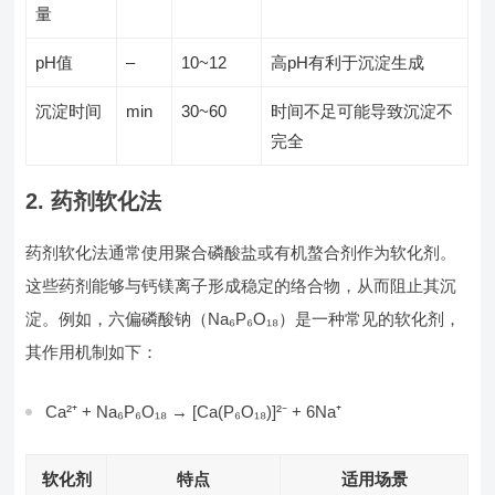
量
pH值
–
10~12
高pH有利于沉淀生成
沉淀时间
min
30~60
时间不足可能导致沉淀不
完全
2. 药剂软化法
药剂软化法通常使用聚合磷酸盐或有机螯合剂作为软化剂。
这些药剂能够与钙镁离子形成稳定的络合物，从而阻止其沉
淀。例如，六偏磷酸钠（Na₆P₆O₁₈）是一种常见的软化剂，
其作用机制如下：
Ca²⁺ + Na₆P₆O₁₈ → [Ca(P₆O₁₈)]²⁻ + 6Na⁺
软化剂
特点
适用场景