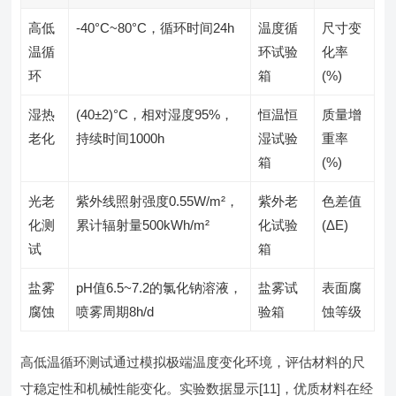
高低
-40°C~80°C，循环时间24h
温度循
尺寸变
温循
环试验
化率
环
箱
(%)
湿热
(40±2)°C，相对湿度95%，
恒温恒
质量增
老化
持续时间1000h
湿试验
重率
箱
(%)
光老
紫外线照射强度0.55W/m²，
紫外老
色差值
化测
累计辐射量500kWh/m²
化试验
(ΔE)
试
箱
盐雾
pH值6.5~7.2的氯化钠溶液，
盐雾试
表面腐
腐蚀
喷雾周期8h/d
验箱
蚀等级
高低温循环测试通过模拟极端温度变化环境，评估材料的尺
寸稳定性和机械性能变化。实验数据显示[11]，优质材料在经