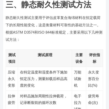
三、静态耐久性测试方法
静态耐久性测试主要用于评估皮革复合海绵材料在恒定载荷
下的长期性能变化，这是衡量材料可靠性的基础方法之一。
根据ASTM D3574和ISO 844标准规定，主要采用以下几种测
试方法：
测试
测试原理
主要
评价指
项目
设备
标
压缩
在特定温度和湿度条件下施加
万能
永久变
永久
恒定压力，测量卸载后样品高
试验
形百分
变形
度的变化
机
比(%)
拉伸
对样品施加周期性拉伸载荷，
电子
疲劳寿
疲劳
记录断裂前的循环次数
拉力
命(次)