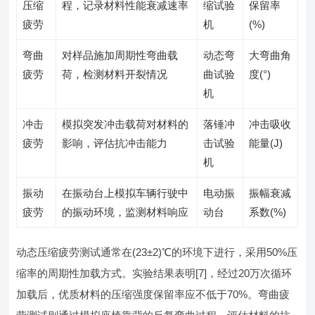
压缩
程，记录材料性能衰减速率
缩试验
保留率
疲劳
机
(%)
弯曲
对样品施加周期性弯曲载
动态弯
大弯曲角
疲劳
荷，检测材料开裂情况
曲试验
度(°)
机
冲击
模拟突发冲击载荷对材料的
落锤冲
冲击吸收
疲劳
影响，评估抗冲击能力
击试验
能量(J)
机
振动
在振动台上模拟车辆行驶中
电动振
振幅衰减
疲劳
的振动环境，监测材料响应
动台
系数(%)
动态压缩疲劳测试通常在(23±2)℃的环境下进行，采用50%压
缩率的周期性加载方式。实验结果表明[7]，经过20万次循环
加载后，优质材料的压缩强度保留率应不低于70%。弯曲疲