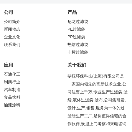
公司
产品
公司简介
尼龙过滤袋
新闻动态
PE过滤袋
企业文化
PP过滤袋
联系我们
热熔过滤袋
非标过滤袋
应用
关于我们
石油化工
斐瓯环保科技(上海)有限公司是
制药行业
一家国内领先的高新技术企业,公
汽车制造
司注资上千万,专业生产过滤袋,滤
食品饮料
袋,液体过滤袋,滤布,公司集研发,
油漆涂料
设计,生产,销售,服务为一体的过
滤袋生产工厂,是你值得信赖的合
作伙伴,欢迎上门考察和来电咨询!