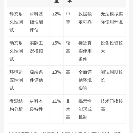
度
本
静态耐
材料基
±2%
中
数据稳
无法模拟实
久性测
础性能
等
定可靠
际使用环境
试
评估
动态耐
实际工
±5%
较
接近真
设备投资较
久性测
况模拟
高
实使用
大
试
条件
环境适
极端条
±3%
高
全面评
测试周期较
应性测
件评估
估环境
长
试
影响
微观结
材料本
±1%
非
揭示性
技术门槛较
构分析
质特性
常
能形成
高
高
机制