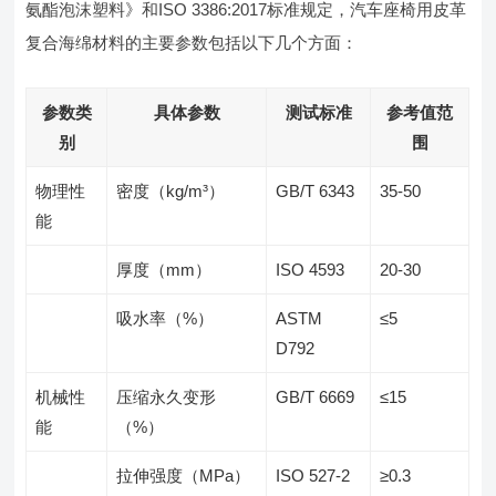
氨酯泡沫塑料》和ISO 3386:2017标准规定，汽车座椅用皮革
复合海绵材料的主要参数包括以下几个方面：
参数类
具体参数
测试标准
参考值范
别
围
物理性
密度（kg/m³）
GB/T 6343
35-50
能
厚度（mm）
ISO 4593
20-30
吸水率（%）
ASTM
≤5
D792
机械性
压缩永久变形
GB/T 6669
≤15
能
（%）
拉伸强度（MPa）
ISO 527-2
≥0.3