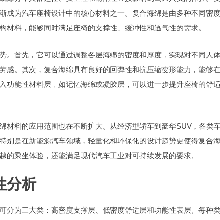
渐成为汽车座椅设计中的核心材料之一。复合海绵是由多种不同密
构材料，能够同时满足座椅的支撑性、缓冲性和透气性的需求。
势。首先，它可以通过调整各层海绵的密度和厚度，实现对不同人
劳感。其次，复合海绵具有良好的回弹性和抗压缩变形能力，能够
入功能性材料层，如记忆海绵或凝胶层，可以进一步提升座椅的舒
绵材料的应用范围也在不断扩大。从经济型轿车到豪华SUV，各类
特别是在新能源汽车领域，轻量化和环保化的设计趋势更使得复合
越的乘坐体验，还能满足现代汽车工业对可持续发展的要求。
性分析
可分为三大类：高密度支撑层、低密度舒适层和功能性表层。每种