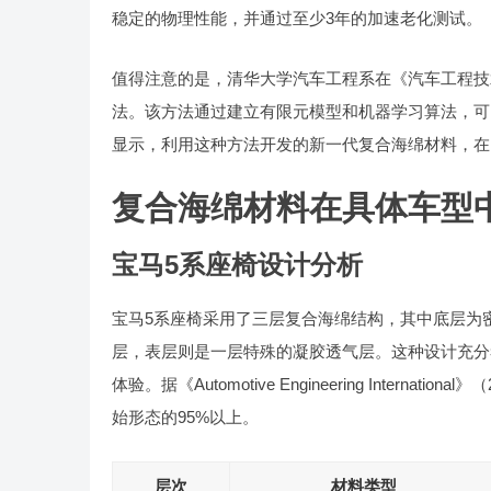
稳定的物理性能，并通过至少3年的加速老化测试。
值得注意的是，清华大学汽车工程系在《汽车工程技
法。该方法通过建立有限元模型和机器学习算法，可
显示，利用这种方法开发的新一代复合海绵材料，在
复合海绵材料在具体车型
宝马5系座椅设计分析
宝马5系座椅采用了三层复合海绵结构，其中底层为密度5
层，表层则是一层特殊的凝胶透气层。这种设计充分
体验。据《Automotive Engineering Inte
始形态的95%以上。
层次
材料类型