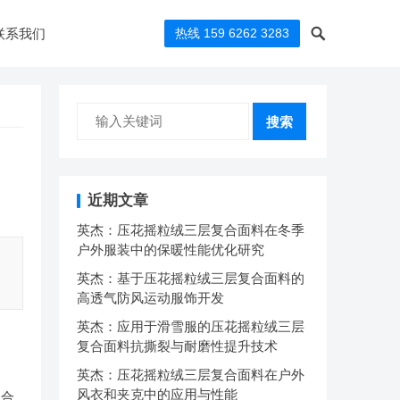
联系我们
热线 159 6262 3283
搜索
近期文章
英杰：压花摇粒绒三层复合面料在冬季
户外服装中的保暖性能优化研究
英杰：基于压花摇粒绒三层复合面料的
高透气防风运动服饰开发
英杰：应用于滑雪服的压花摇粒绒三层
复合面料抗撕裂与耐磨性提升技术
英杰：压花摇粒绒三层复合面料在户外
风衣和夹克中的应用与性能
复合