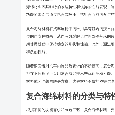
海绵材料因其独特的物理特性和优异的性能表现，逐
功能的海绵层通过粘合或热压工艺组合而成的多层结
复合海绵材料在汽车座椅中的应用具有显著的技术优
位的佳支撑效果，从而有效缓解长时间驾驶带来的疲
期使用过程中保持稳定的形状和性能。此外，通过引
和散热性能。
随着消费者对汽车内饰品质要求的不断提高，复合海
都在不同程度上采用复合海绵技术来优化座椅性能。
材料成为理想的解决方案。这种材料不仅能够提供卓
复合海绵材料的分类与特
根据不同的功能需求和制造工艺，复合海绵材料主要