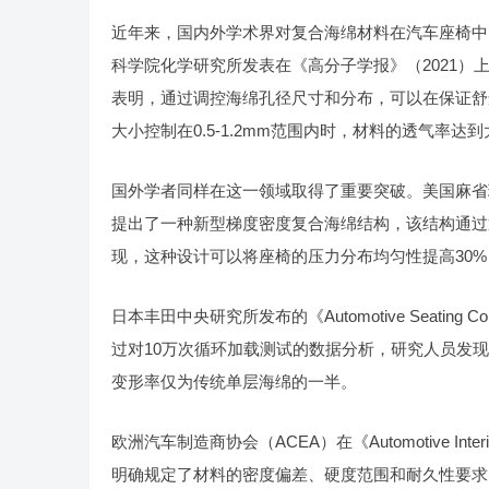
近年来，国内外学术界对复合海绵材料在汽车座椅中
科学院化学研究所发表在《高分子学报》（2021
表明，通过调控海绵孔径尺寸和分布，可以在保证舒
大小控制在0.5-1.2mm范围内时，材料的透气率达到大
国外学者同样在这一领域取得了重要突破。美国麻省理工学院
提出了一种新型梯度密度复合海绵结构，该结构通过
现，这种设计可以将座椅的压力分布均匀性提高30
日本丰田中央研究所发布的《Automotive Seating
过对10万次循环加载测试的数据分析，研究人员发
变形率仅为传统单层海绵的一半。
欧洲汽车制造商协会（ACEA）在《Automotive Inter
明确规定了材料的密度偏差、硬度范围和耐久性要求。