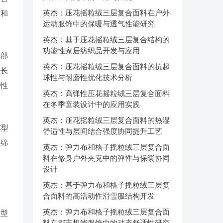
英杰：压花摇粒绒三层复合面料在户外
度和
运动服饰中的保暖与透气性能研究
英杰：基于压花摇粒绒三层复合结构的
功能性家居纺织品开发与应用
体部
英杰：压花摇粒绒三层复合面料的抗起
在长
球性与耐磨性优化技术分析
适性
英杰：高弹性压花摇粒绒三层复合面料
在冬季童装设计中的应用实践
英杰：压花摇粒绒三层复合面料的热湿
车型
舒适性与层间结合强度协同提升工艺
海绵
英杰：弹力布和格子摇粒绒三层复合面
料在修身户外夹克中的弹性与保暖协同
设计
英杰：基于弹力布和格子摇粒绒三层复
合面料的高活动性滑雪服结构开发
英杰：弹力布和格子摇粒绒三层复合面
类型
料在都市机能服饰中的动态舒适性研究