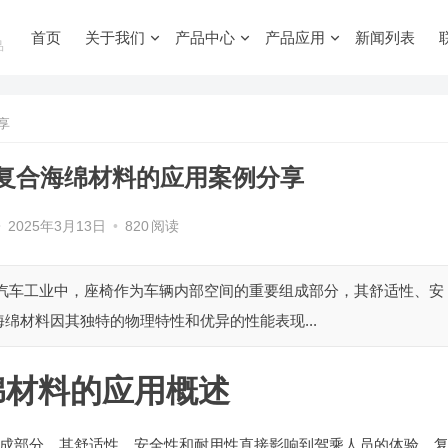
首页
关于我们
产品中心
产品应用
新闻列表
品
享
复合海绵材料的应用案例分享
•
2025年3月13日
•
820
阅读
代汽车工业中，座椅作为车辆内部空间的重要组成部分，其舒适性、安
绵材料因其独特的物理特性和优异的性能表现...
绵材料的应用概述
成部分，其舒适性、安全性和耐用性直接影响到驾乘人员的体验。