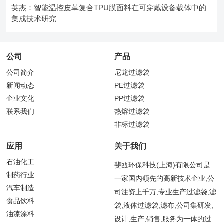
英杰：智能温控皮革复合TPU膜面料在可穿戴设备载体中的
集成技术研究
公司
产品
公司简介
尼龙过滤袋
新闻动态
PE过滤袋
企业文化
PP过滤袋
联系我们
热熔过滤袋
非标过滤袋
应用
关于我们
石油化工
斐瓯环保科技(上海)有限公司是
制药行业
一家国内领先的高新技术企业,公
汽车制造
司注资上千万,专业生产过滤袋,滤
食品饮料
袋,液体过滤袋,滤布,公司集研发,
油漆涂料
设计,生产,销售,服务为一体的过