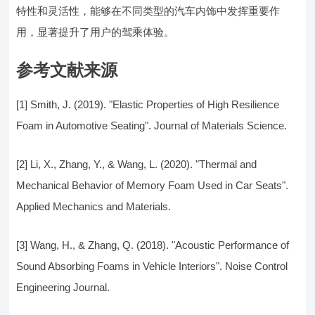
特性和灵活性，能够在不同类型的汽车内饰中发挥重要作
用，显著提升了用户的驾乘体验。
参考文献来源
[1] Smith, J. (2019). "Elastic Properties of High Resilience
Foam in Automotive Seating". Journal of Materials Science.
[2] Li, X., Zhang, Y., & Wang, L. (2020). "Thermal and
Mechanical Behavior of Memory Foam Used in Car Seats".
Applied Mechanics and Materials.
[3] Wang, H., & Zhang, Q. (2018). "Acoustic Performance of
Sound Absorbing Foams in Vehicle Interiors". Noise Control
Engineering Journal.