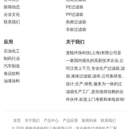
新闻动态
PE过滤袋
企业文化
PP过滤袋
联系我们
热熔过滤袋
非标过滤袋
应用
关于我们
石油化工
斐瓯环保科技(上海)有限公司是
制药行业
一家国内领先的高新技术企业,公
汽车制造
司注资上千万,专业生产过滤袋,滤
食品饮料
袋,液体过滤袋,滤布,公司集研发,
油漆涂料
设计,生产,销售,服务为一体的过
滤袋生产工厂,是你值得信赖的合
作伙伴,欢迎上门考察和来电咨询!
首页
关于我们
产品中心
产品应用
新闻列表
联系我们
© 2026
斐瓯环保科技(上海)有限公司
· 专业液体过滤袋生产厂家