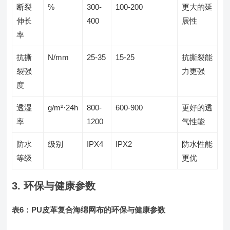
断裂
%
300-
100-200
更大的延
伸长
400
展性
率
抗撕
N/mm
25-35
15-25
抗撕裂能
裂强
力更强
度
透湿
g/m²·24h
800-
600-900
更好的透
率
1200
气性能
防水
级别
IPX4
IPX2
防水性能
等级
更优
3. 环保与健康参数
表6：PU皮革复合海绵网布的环保与健康参数