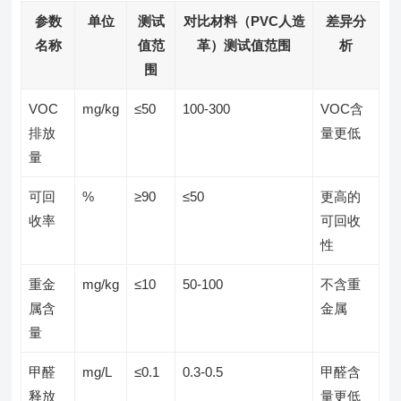
参数
单位
测试
对比材料（PVC人造
差异分
名称
值范
革）测试值范围
析
围
VOC
mg/kg
≤50
100-300
VOC含
排放
量更低
量
可回
%
≥90
≤50
更高的
收率
可回收
性
重金
mg/kg
≤10
50-100
不含重
属含
金属
量
甲醛
mg/L
≤0.1
0.3-0.5
甲醛含
释放
量更低