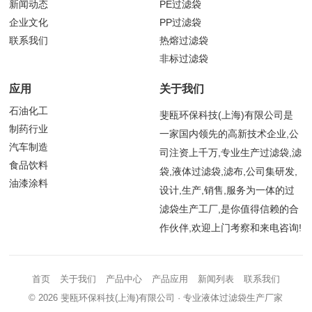
新闻动态
PE过滤袋
企业文化
PP过滤袋
联系我们
热熔过滤袋
非标过滤袋
应用
关于我们
石油化工
斐瓯环保科技(上海)有限公司是
制药行业
一家国内领先的高新技术企业,公
汽车制造
司注资上千万,专业生产过滤袋,滤
食品饮料
袋,液体过滤袋,滤布,公司集研发,
油漆涂料
设计,生产,销售,服务为一体的过
滤袋生产工厂,是你值得信赖的合
作伙伴,欢迎上门考察和来电咨询!
首页
关于我们
产品中心
产品应用
新闻列表
联系我们
© 2026
斐瓯环保科技(上海)有限公司
· 专业液体过滤袋生产厂家