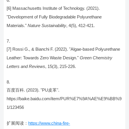
[6] Massachusetts Institute of Technology. (2021).
"Development of Fully Biodegradable Polyurethane
Materials."
Nature Sustainability
, 4(5), 412-421.
[7] Rossi G., & Bianchi F. (2022). "Algae-based Polyurethane
Leather: Towards Zero Waste Design."
Green Chemistry
Letters and Reviews
, 15(3), 215-226.
百度百科. (2023). "PU皮革".
https://baike.baidu.com/item/PUR%E7%9A%AE%E9%BB%9
1/123456
扩展阅读：
https://www.china-fire-