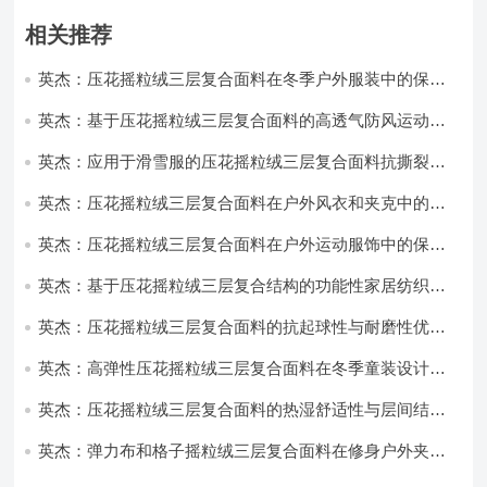
相关推荐
英杰：压花摇粒绒三层复合面料在冬季户外服装中的保暖
性能优化研究
英杰：基于压花摇粒绒三层复合面料的高透气防风运动服
饰开发
英杰：应用于滑雪服的压花摇粒绒三层复合面料抗撕裂与
耐磨性提升技术
英杰：压花摇粒绒三层复合面料在户外风衣和夹克中的应
用与性能
英杰：压花摇粒绒三层复合面料在户外运动服饰中的保暖
与透气性能研究
英杰：基于压花摇粒绒三层复合结构的功能性家居纺织品
开发与应用
英杰：压花摇粒绒三层复合面料的抗起球性与耐磨性优化
技术分析
英杰：高弹性压花摇粒绒三层复合面料在冬季童装设计中
的应用实践
英杰：压花摇粒绒三层复合面料的热湿舒适性与层间结合
强度协同提升工艺
英杰：弹力布和格子摇粒绒三层复合面料在修身户外夹克
中的弹性与保暖协同设计