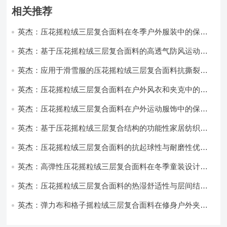
相关推荐
英杰：压花摇粒绒三层复合面料在冬季户外服装中的保暖
性能优化研究
英杰：基于压花摇粒绒三层复合面料的高透气防风运动服
饰开发
英杰：应用于滑雪服的压花摇粒绒三层复合面料抗撕裂与
耐磨性提升技术
英杰：压花摇粒绒三层复合面料在户外风衣和夹克中的应
用与性能
英杰：压花摇粒绒三层复合面料在户外运动服饰中的保暖
与透气性能研究
英杰：基于压花摇粒绒三层复合结构的功能性家居纺织品
开发与应用
英杰：压花摇粒绒三层复合面料的抗起球性与耐磨性优化
技术分析
英杰：高弹性压花摇粒绒三层复合面料在冬季童装设计中
的应用实践
英杰：压花摇粒绒三层复合面料的热湿舒适性与层间结合
强度协同提升工艺
英杰：弹力布和格子摇粒绒三层复合面料在修身户外夹克
中的弹性与保暖协同设计