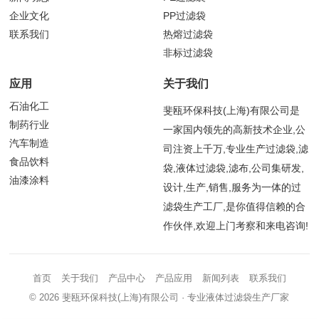
企业文化
PP过滤袋
联系我们
热熔过滤袋
非标过滤袋
应用
关于我们
石油化工
斐瓯环保科技(上海)有限公司是
制药行业
一家国内领先的高新技术企业,公
汽车制造
司注资上千万,专业生产过滤袋,滤
食品饮料
袋,液体过滤袋,滤布,公司集研发,
油漆涂料
设计,生产,销售,服务为一体的过
滤袋生产工厂,是你值得信赖的合
作伙伴,欢迎上门考察和来电咨询!
首页
关于我们
产品中心
产品应用
新闻列表
联系我们
© 2026
斐瓯环保科技(上海)有限公司
· 专业液体过滤袋生产厂家