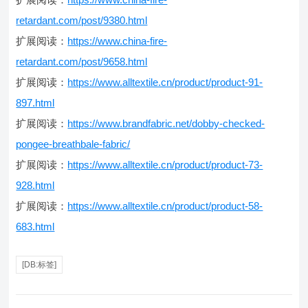
retardant.com/post/9380.html
扩展阅读：
https://www.china-fire-
retardant.com/post/9658.html
扩展阅读：
https://www.alltextile.cn/product/product-91-
897.html
扩展阅读：
https://www.brandfabric.net/dobby-checked-
pongee-breathbale-fabric/
扩展阅读：
https://www.alltextile.cn/product/product-73-
928.html
扩展阅读：
https://www.alltextile.cn/product/product-58-
683.html
[DB:标签]