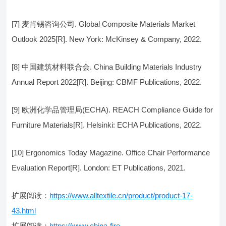
[7] 麦肯锡咨询公司. Global Composite Materials Market
Outlook 2025[R]. New York: McKinsey & Company, 2022.
[8] 中国建筑材料联合会. China Building Materials Industry
Annual Report 2022[R]. Beijing: CBMF Publications, 2022.
[9] 欧洲化学品管理局(ECHA). REACH Compliance Guide for
Furniture Materials[R]. Helsinki: ECHA Publications, 2022.
[10] Ergonomics Today Magazine. Office Chair Performance
Evaluation Report[R]. London: ET Publications, 2021.
扩展阅读：
https://www.alltextile.cn/product/product-17-
43.html
扩展阅读：
https://www.china-fire-