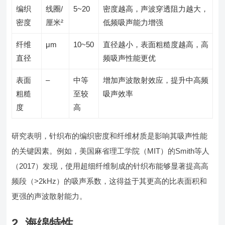
编织
线圈/
5~20
密度越高，声波穿透阻力越大，
密度
厘米²
低频吸声能力增强
纤维
μm
10~50
直径越小，表面粗糙度越高，高
直径
频吸声性能更优
表面
–
中等
增加声波散射效应，提升中高频
粗糙
至较
吸声效率
度
高
研究表明，针织布的编织密度和纤维材质是影响其吸声性能
的关键因素。例如，美国麻省理工学院（MIT）的Smith等人
（2017）发现，使用超细纤维制成的针织布能够显著提高高
频段（>2kHz）的吸声系数，这得益于其更高的比表面积和
更强的声波散射能力。
2. 海绵特性