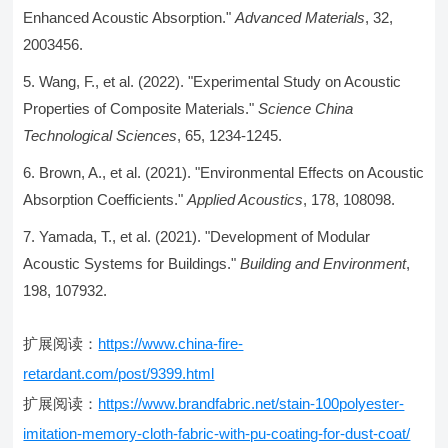
Enhanced Acoustic Absorption."
Advanced Materials
, 32,
2003456.
Wang, F., et al. (2022). "Experimental Study on Acoustic
Properties of Composite Materials."
Science China
Technological Sciences
, 65, 1234-1245.
Brown, A., et al. (2021). "Environmental Effects on Acoustic
Absorption Coefficients."
Applied Acoustics
, 178, 108098.
Yamada, T., et al. (2021). "Development of Modular
Acoustic Systems for Buildings."
Building and Environment
,
198, 107932.
扩展阅读：
https://www.china-fire-
retardant.com/post/9399.html
扩展阅读：
https://www.brandfabric.net/stain-100polyester-
imitation-memory-cloth-fabric-with-pu-coating-for-dust-coat/