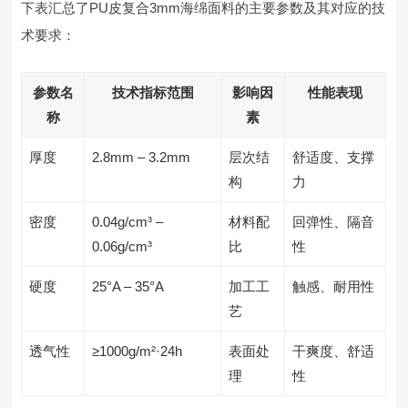
下表汇总了PU皮复合3mm海绵面料的主要参数及其对应的技
术要求：
参数名
技术指标范围
影响因
性能表现
称
素
厚度
2.8mm – 3.2mm
层次结
舒适度、支撑
构
力
密度
0.04g/cm³ –
材料配
回弹性、隔音
0.06g/cm³
比
性
硬度
25°A – 35°A
加工工
触感、耐用性
艺
透气性
≥1000g/m²·24h
表面处
干爽度、舒适
理
性