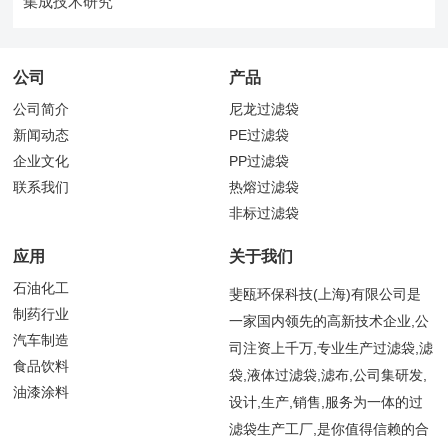
集成技术研究
公司
产品
公司简介
尼龙过滤袋
新闻动态
PE过滤袋
企业文化
PP过滤袋
联系我们
热熔过滤袋
非标过滤袋
应用
关于我们
石油化工
斐瓯环保科技(上海)有限公司是
制药行业
一家国内领先的高新技术企业,公
汽车制造
司注资上千万,专业生产过滤袋,滤
食品饮料
袋,液体过滤袋,滤布,公司集研发,
油漆涂料
设计,生产,销售,服务为一体的过
滤袋生产工厂,是你值得信赖的合