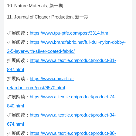
Nature Materials, 新一期
Journal of Cleaner Production, 新一期
扩展阅读：
https://www.tpu-ptfe.com/post/3314.html
扩展阅读：
https://www.brandfabric.net/full-dull-nylon-dobby-
2-5-layer-with-silver-coated-fabric/
扩展阅读：
https://www.alltextile.cn/product/product-91-
897.html
扩展阅读：
https://www.china-fire-
retardant.com/post/9570.html
扩展阅读：
https://www.alltextile.cn/product/product-74-
840.html
扩展阅读：
https://www.alltextile.cn/product/product-34-
674.html
扩展阅读：
https://www.alltextile.cn/product/product-88-