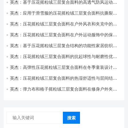
英杰：基于压花摇粒绒三层复合面料的高透气防风运动服
饰开发
英杰：应用于滑雪服的压花摇粒绒三层复合面料抗撕裂与
耐磨性提升技术
英杰：压花摇粒绒三层复合面料在户外风衣和夹克中的应
用与性能
英杰：压花摇粒绒三层复合面料在户外运动服饰中的保暖
与透气性能研究
英杰：基于压花摇粒绒三层复合结构的功能性家居纺织品
开发与应用
英杰：压花摇粒绒三层复合面料的抗起球性与耐磨性优化
技术分析
英杰：高弹性压花摇粒绒三层复合面料在冬季童装设计中
的应用实践
英杰：压花摇粒绒三层复合面料的热湿舒适性与层间结合
强度协同提升工艺
英杰：弹力布和格子摇粒绒三层复合面料在修身户外夹克
中的弹性与保暖协同设计
搜索