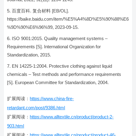
百度百科. 复合材料 [EB/OL].
https://baike.baidu.com/item/%E5%A4%8D%E5%90%88%E6
%9D%90%E6%96%99, 2023-09-15.
ISO 9001:2015. Quality management systems –
Requirements [S]. International Organization for
Standardization, 2015.
EN 14225-1:2004. Protective clothing against liquid
chemicals – Test methods and performance requirements
[S]. European Committee for Standardization, 2004.
扩展阅读：
https://www.china-fire-
retardant.com/post/9386.html
扩展阅读：
https://www.alltextile.cn/product/product-2-
903.html
扩展阅读：
https://www.alltextile.cn/product/product-46-