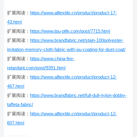
扩展阅读：
https://www.alltextile.cn/product/product-17-
43.html
扩展阅读：
https://www.tpu-ptfe.com/post/7715.html
扩展阅读：
https://www.brandfabric.net/stain-100polyester-
imitation-memory-cloth-fabric-with-pu-coating-for-dust-coat/
扩展阅读：
https://www.china-fire-
retardant.com/post/9391.html
扩展阅读：
https://www.alltextile.cn/product/product-12-
467.html
扩展阅读：
https://www.brandfabric.net/full-dull-nylon-dobby-
taffeta-fabric/
扩展阅读：
https://www.alltextile.cn/product/product-12-
607.html