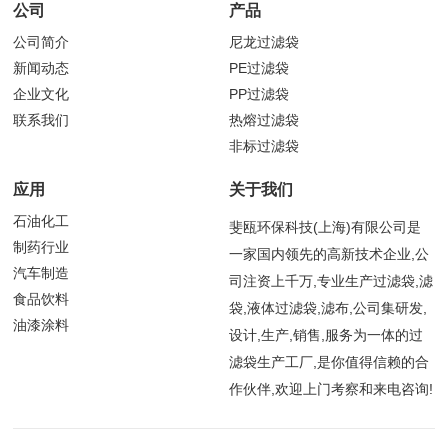
公司
产品
公司简介
尼龙过滤袋
新闻动态
PE过滤袋
企业文化
PP过滤袋
联系我们
热熔过滤袋
非标过滤袋
应用
关于我们
石油化工
斐瓯环保科技(上海)有限公司是
制药行业
一家国内领先的高新技术企业,公
汽车制造
司注资上千万,专业生产过滤袋,滤
食品饮料
袋,液体过滤袋,滤布,公司集研发,
油漆涂料
设计,生产,销售,服务为一体的过
滤袋生产工厂,是你值得信赖的合
作伙伴,欢迎上门考察和来电咨询!