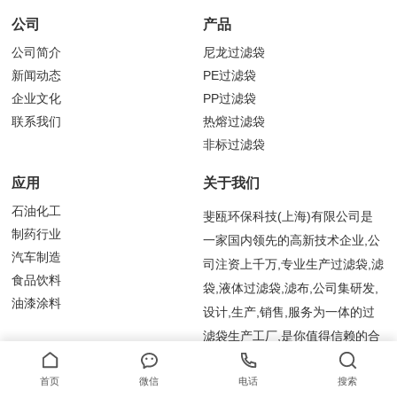
公司
产品
公司简介
尼龙过滤袋
新闻动态
PE过滤袋
企业文化
PP过滤袋
联系我们
热熔过滤袋
非标过滤袋
应用
关于我们
石油化工
斐瓯环保科技(上海)有限公司是
制药行业
一家国内领先的高新技术企业,公
汽车制造
司注资上千万,专业生产过滤袋,滤
食品饮料
袋,液体过滤袋,滤布,公司集研发,
油漆涂料
设计,生产,销售,服务为一体的过
滤袋生产工厂,是你值得信赖的合
作伙伴,欢迎上门考察和来电咨询!
首页
微信
电话
搜索