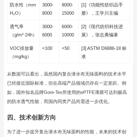
防水性（mm
3000-
8000-
[1]《功能性纺织品手
H₂O）
8000
15000
册》，王学川主编
透气率
3000-
6000-
[2]《现代纺织科技进
（g/m²·24h）
6000
10000
展》，张志勇编著
VOC排放量
<100
<50
[3] ASTM D6886-18 标
（mg/kg）
准
从数据可以看出，虽然国内复合潜水布无味面料的技术水平
已经接近国际标准，但在高端产品领域仍存在一定差距。例
如，国外知名品牌Gore-Tex所使用的ePTFE薄膜可达到极高
的防水透气性能，而国内同类产品尚需进一步优化。
四、技术创新方向
为了进一步提升复合潜水布无味面料的性能，未来的技术创