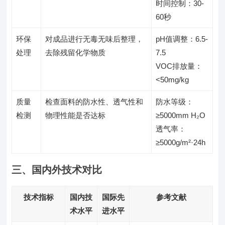
时间控制：30-
60秒
环保
对成品进行无毒无味后整理，
pH值调整：6.5-
处理
去除残留化学物质
7.5
VOC排放量：
<50mg/kg
质量
检查面料的防水性、透气性和
防水等级：
检测
物理性能是否达标
≥5000mm H₂O
透气率：
≥5000g/m²·24h
三、国内外技术对比
技术指标
国内技
国际先
参考文献
术水平
进水平