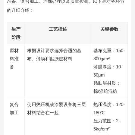
准备、复合加工、环保处理以及质量检测。以下是对各环节
的详细介绍：
生产
工艺描述
关键参数
阶段
原材
根据设计要求选择合适的基
基布克重：150-
料准
布、薄膜和贴肤层材料
300g/m²
备
薄膜厚度：10-
50μm
贴肤层材质：
棉/涤纶混纺
复合
使用热压机或涂覆设备将三层
热压温度：120-
加工
材料结合在一起
180℃
压力范围：2-
5kg/cm²