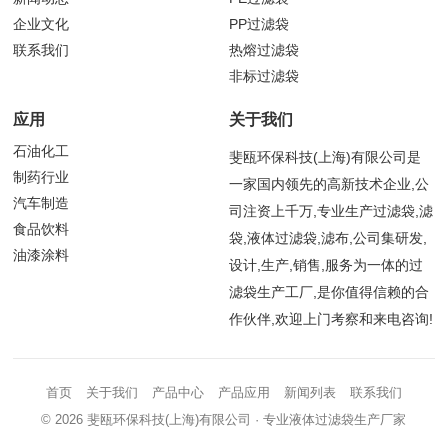
企业文化
PP过滤袋
联系我们
热熔过滤袋
非标过滤袋
应用
关于我们
石油化工
斐瓯环保科技(上海)有限公司是
制药行业
一家国内领先的高新技术企业,公
汽车制造
司注资上千万,专业生产过滤袋,滤
食品饮料
袋,液体过滤袋,滤布,公司集研发,
油漆涂料
设计,生产,销售,服务为一体的过
滤袋生产工厂,是你值得信赖的合
作伙伴,欢迎上门考察和来电咨询!
首页
关于我们
产品中心
产品应用
新闻列表
联系我们
© 2026
斐瓯环保科技(上海)有限公司
· 专业液体过滤袋生产厂家