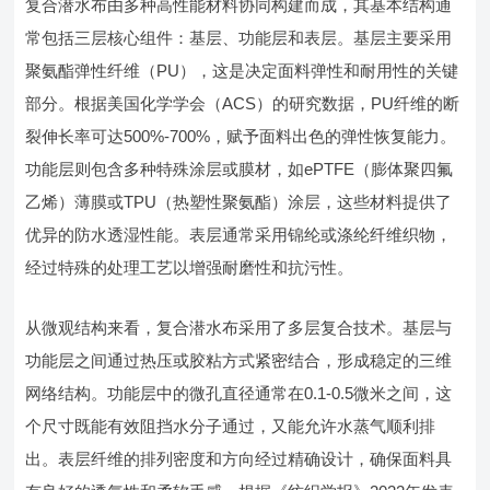
复合潜水布由多种高性能材料协同构建而成，其基本结构通
常包括三层核心组件：基层、功能层和表层。基层主要采用
聚氨酯弹性纤维（PU），这是决定面料弹性和耐用性的关键
部分。根据美国化学学会（ACS）的研究数据，PU纤维的断
裂伸长率可达500%-700%，赋予面料出色的弹性恢复能力。
功能层则包含多种特殊涂层或膜材，如ePTFE（膨体聚四氟
乙烯）薄膜或TPU（热塑性聚氨酯）涂层，这些材料提供了
优异的防水透湿性能。表层通常采用锦纶或涤纶纤维织物，
经过特殊的处理工艺以增强耐磨性和抗污性。
从微观结构来看，复合潜水布采用了多层复合技术。基层与
功能层之间通过热压或胶粘方式紧密结合，形成稳定的三维
网络结构。功能层中的微孔直径通常在0.1-0.5微米之间，这
个尺寸既能有效阻挡水分子通过，又能允许水蒸气顺利排
出。表层纤维的排列密度和方向经过精确设计，确保面料具