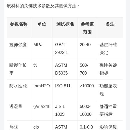
该材料的关键技术参数及其测试方法：
参数名称
单位
测试标准
参考值
备注
范围
拉伸强度
MPa
GB/T
20-40
基层纤维
3923.1
决定
断裂伸长
%
ASTM
500-
弹性关键
率
D5035
700
指标
防水性能
mmH2O
ISO 811
≥10000
功能层表
现
透湿量
g/m²/24h
JIS L
5000-
舒适性重
1099
10000
要指标
热阻
clo
ASTM
0.1-0.3
影响保暖