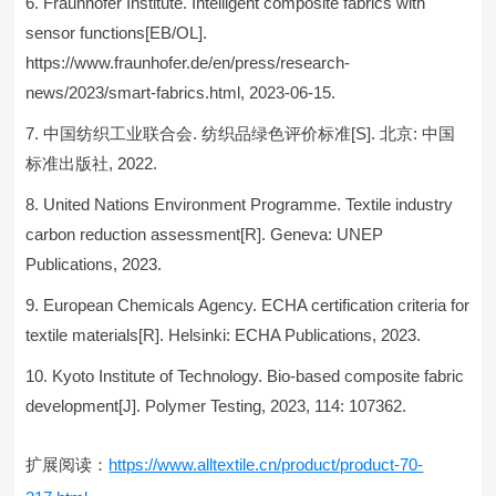
Fraunhofer Institute. Intelligent composite fabrics with
sensor functions[EB/OL].
https://www.fraunhofer.de/en/press/research-
news/2023/smart-fabrics.html, 2023-06-15.
中国纺织工业联合会. 纺织品绿色评价标准[S]. 北京: 中国
标准出版社, 2022.
United Nations Environment Programme. Textile industry
carbon reduction assessment[R]. Geneva: UNEP
Publications, 2023.
European Chemicals Agency. ECHA certification criteria for
textile materials[R]. Helsinki: ECHA Publications, 2023.
Kyoto Institute of Technology. Bio-based composite fabric
development[J]. Polymer Testing, 2023, 114: 107362.
扩展阅读：
https://www.alltextile.cn/product/product-70-