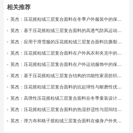
相关推荐
英杰：压花摇粒绒三层复合面料在冬季户外服装中的保暖
性能优化研究
英杰：基于压花摇粒绒三层复合面料的高透气防风运动服
饰开发
英杰：应用于滑雪服的压花摇粒绒三层复合面料抗撕裂与
耐磨性提升技术
英杰：压花摇粒绒三层复合面料在户外风衣和夹克中的应
用与性能
英杰：压花摇粒绒三层复合面料在户外运动服饰中的保暖
与透气性能研究
英杰：基于压花摇粒绒三层复合结构的功能性家居纺织品
开发与应用
英杰：压花摇粒绒三层复合面料的抗起球性与耐磨性优化
技术分析
英杰：高弹性压花摇粒绒三层复合面料在冬季童装设计中
的应用实践
英杰：压花摇粒绒三层复合面料的热湿舒适性与层间结合
强度协同提升工艺
英杰：弹力布和格子摇粒绒三层复合面料在修身户外夹克
中的弹性与保暖协同设计