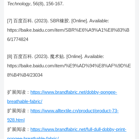
Technology
, 56(8), 156-167.
[7] 百度百科. (2023). SBR橡胶. [Online]. Available:
https://baike.baidu.com/item/SBR%E6%A9%A1%E8%83%B
6/1774824
[8] 百度百科. (2023). 魔术贴. [Online]. Available:
https://baike.baidu.com/item/%E9%AD%94%E8%AF%9D%E
8%B4%B4/23034
扩展阅读：
https://www.brandfabric.net/dobby-pongee-
breathable-fabric/
扩展阅读：
https://www.alltextile.cn/product/product-73-
928.html
扩展阅读：
https://www.brandfabric.net/full-dull-dobby-print-
pongee-breathable-fabric/