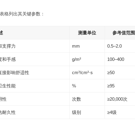
表格列出其关键参数：
述
测量单位
参考值范围
和支撑力
mm
0.5–2.0
度和手感
g/m²
100–400
直接影响舒适性
cm³/cm²·s
≥50
卫生性能
%
≥95
用性
次数
≥20,000次
估耐久性
级别
≥4级