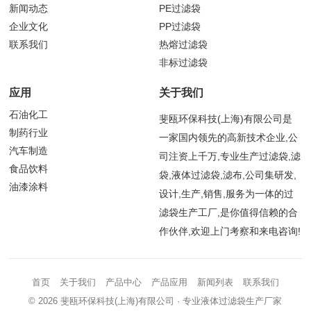
新闻动态
PE过滤袋
企业文化
PP过滤袋
联系我们
热熔过滤袋
非标过滤袋
应用
关于我们
石油化工
斐瓯环保科技(上海)有限公司是
制药行业
一家国内领先的高新技术企业,公
汽车制造
司注资上千万,专业生产过滤袋,滤
食品饮料
袋,液体过滤袋,滤布,公司集研发,
油漆涂料
设计,生产,销售,服务为一体的过
滤袋生产工厂,是你值得信赖的合
作伙伴,欢迎上门考察和来电咨询!
首页
关于我们
产品中心
产品应用
新闻列表
联系我们
© 2026
斐瓯环保科技(上海)有限公司
· 专业液体过滤袋生产厂家