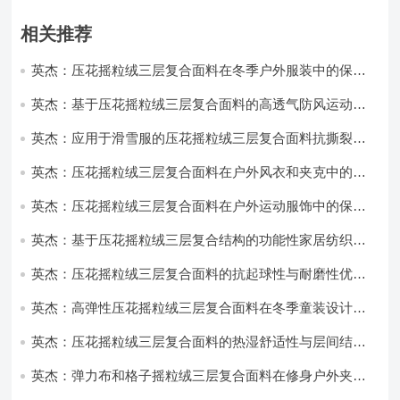
相关推荐
英杰：压花摇粒绒三层复合面料在冬季户外服装中的保暖
性能优化研究
英杰：基于压花摇粒绒三层复合面料的高透气防风运动服
饰开发
英杰：应用于滑雪服的压花摇粒绒三层复合面料抗撕裂与
耐磨性提升技术
英杰：压花摇粒绒三层复合面料在户外风衣和夹克中的应
用与性能
英杰：压花摇粒绒三层复合面料在户外运动服饰中的保暖
与透气性能研究
英杰：基于压花摇粒绒三层复合结构的功能性家居纺织品
开发与应用
英杰：压花摇粒绒三层复合面料的抗起球性与耐磨性优化
技术分析
英杰：高弹性压花摇粒绒三层复合面料在冬季童装设计中
的应用实践
英杰：压花摇粒绒三层复合面料的热湿舒适性与层间结合
强度协同提升工艺
英杰：弹力布和格子摇粒绒三层复合面料在修身户外夹克
中的弹性与保暖协同设计