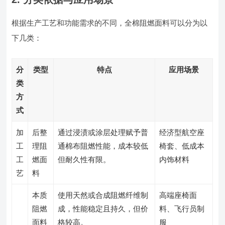
根据生产工艺和功能需求的不同，全棉阻燃面料可以分为以
下几类：
分
类型
特点
应用场景
类
方
式
加
后整
通过浸渍或涂层处理赋予普
经济型航空座
工
理阻
通棉布阻燃性能，成本较低
椅套、低成本
工
燃面
但耐久性有限。
内饰材料
艺
料
本质
使用天然或合成阻燃纤维制
高端座椅面
阻燃
成，性能稳定且持久，但价
料、飞行员制
面料
格较高。
服