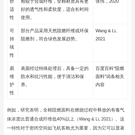
舒
相较于合成纤维，全棉材质具有更
张伟，2020
适
好的透气性和柔软度，适合长时间
性
使用。
可
部分产品采用天然阻燃纤维或环保
Wang & Li,
持
阻燃剂，符合绿色发展趋势。
2021
续
性
易
表面经过特殊处理后，具备一定的
百度百科“阻燃
维
防水和抗污性能，便于清洁和保
面料”词条相关
护
养。
内容
性
例如，研究表明，全棉阻燃面料在燃烧过程中释放的有毒气
体浓度比普通合成纤维低40%以上（Wang & Li, 2021）。这
一特性对于密闭空间如飞机客舱尤为重要，因为它可以显著