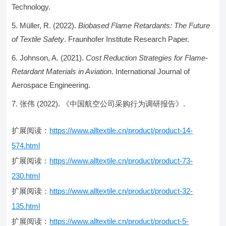
Technology.
Müller, R. (2022).
Biobased Flame Retardants: The Future
of Textile Safety
. Fraunhofer Institute Research Paper.
Johnson, A. (2021).
Cost Reduction Strategies for Flame-
Retardant Materials in Aviation
. International Journal of
Aerospace Engineering.
张伟 (2022). 《中国航空公司采购行为调研报告》.
扩展阅读：
https://www.alltextile.cn/product/product-14-
574.html
扩展阅读：
https://www.alltextile.cn/product/product-73-
230.html
扩展阅读：
https://www.alltextile.cn/product/product-32-
135.html
扩展阅读：
https://www.alltextile.cn/product/product-5-