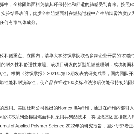
择中，全棉阻燃面料凭借其环保特性和舒适的触感受到青睐。按照B
测试。实验结果表明，优质全棉阻燃面料在燃烧过程中产生的烟雾浓度仅
测到任何有毒气体成分。
径和侧重点。在国内，清华大学纺织学院联合多家企业开展的"功能
料的耐久性和舒适性难题。该项目研发的新型阻燃整理剂，成功将面
气性。根据《纺织学报》2021年第12期发表的研究成果，国内团队开
燃性能和耐洗涤性，使产品在经过100次标准洗涤后仍能保持初始阻
用。美国杜邦公司推出的Nomex IIIA纤维，通过在纤维内部引
a公司的CS系列全棉阻燃面料则采用共聚酯技术，将阻燃基团直接嵌入
 Applied Polymer Science 2022年的研究报告，国外研究者