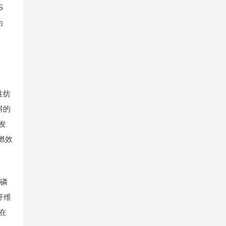
S
为
性纺
料的
发
燃效
入磷
纤维
正在