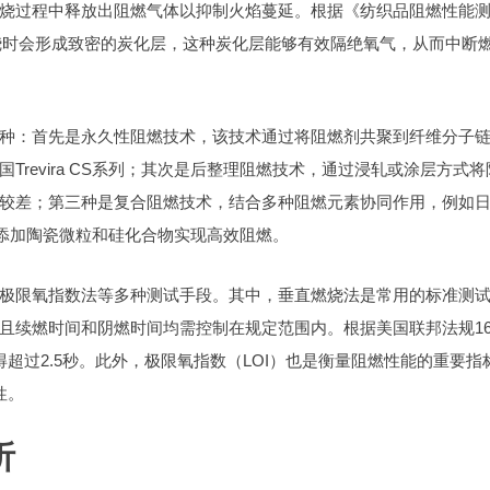
烧过程中释放出阻燃气体以抑制火焰蔓延。根据《纺织品阻燃性能
面料在燃烧时会形成致密的炭化层，这种炭化层能够有效隔绝氧气，从而中断
种：首先是永久性阻燃技术，该技术通过将阻燃剂共聚到纤维分子
revira CS系列；其次是后整理阻燃技术，通过浸轧或涂层方式将
较差；第三种是复合阻燃技术，结合多种阻燃元素协同作用，例如
纤维内部添加陶瓷微粒和硅化合物实现高效阻燃。
极限氧指数法等多种测试手段。其中，垂直燃烧法是常用的标准测
且续燃时间和阴燃时间均需控制在规定范围内。根据美国联邦法规1
间不得超过2.5秒。此外，极限氧指数（LOI）也是衡量阻燃性能的重要指
性。
析