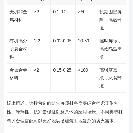
无机非金
>2
0.1-0.2
>50
长期固定屏
属材料
障，高温环
境
有机高分
1-2
0.02-0.05
30-50
临时屏障，
子复合材
高效隔热需
料
求
金属合金
>2
0.15-0.25
>100
高强度需
材料
求，恶劣环
境
综上所述，选择合适的防火屏障材料需要综合考虑其耐火
性、导热性、抗冲击强度以及具体的应用场景。不同类型材
料的合理搭配可以更好地满足建筑工地复杂的防火需求。