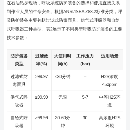
在石油钻探现场，呼吸系统防护装备的选择和使用直接关系
到作业人员的生命安全。根据ANSI/ISEA Z88.2标准分类，呼
吸防护装备主要包括过滤式防毒面具、供气式呼吸器和自给
式呼吸器三种类型。表2展示了不同类型呼吸防护装备的主要
技术参数：
防护装备
过滤效
大使用时
工作压力
适用场景
类型
率(%)
间(h)
(bar)
过滤式防
≥99.97
≤30分钟
–
H2S浓度
毒面具
<50ppm
供气式呼
≥99.99
无限
5-7
中等H2S环
吸器
境
自给式呼
≥99.99
30-60分
30
高浓度H2S
吸器
钟
环境