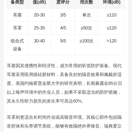
备类型
值(dB)
度评分
用次数
环境(dB)
耳塞
20-30
3/5
单次
≤110
耳罩
25-35
4/5
≥50次
≤120
组合式
30-40
5/5
≥100次
>120
设备
耳塞因其便携性和经济性，成为常用的听觉防护装备。现代
耳塞采用医用级硅胶材料，具备良好的隔音效果和佩戴舒适
度。美国约翰霍普金斯大学的研究表明，长期暴露在85分贝
以上噪声环境中的作业人员，如果不采取适当的防护措施，
其永久性听力损失的发生率可高达60%。
耳罩则更适合长时间作业或高噪音环境。其核心部件包括隔
音腔体和头带调节系统，能够有效隔绝外界噪音。瑞典爱立