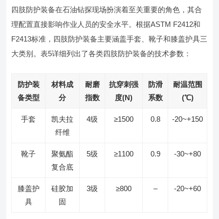
四肢防护装备在石油钻探现场扮演着至关重要的角色，其合
理配置直接影响作业人员的安全水平。根据ASTM F2412和
F2413标准，四肢防护装备主要涵盖手套、靴子和膝盖护具三
大类别。表5详细列出了各类四肢防护装备的技术参数：
防护装
材料成
耐磨
抗穿刺强
防滑
耐温范围
备类型
分
指数
度(N)
系数
(℃)
手套
凯夫拉
4级
≥1500
0.8
-20~+150
纤维
靴子
聚氨酯
5级
≥1100
0.9
-30~+80
复合底
膝盖护
硅胶加
3级
≥800
–
-20~+60
具
固