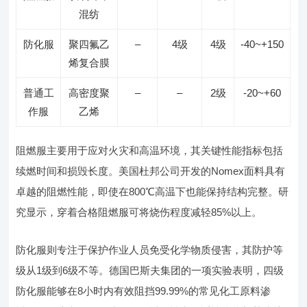
混纺
防化服
聚四氟乙
–
4级
4级
-40~+150
烯复合膜
普通工
高密度聚
–
–
2级
-20~+60
作服
乙烯
阻燃服主要用于应对火灾和高温环境，其关键性能指标包括
续燃时间和损毁长度。美国杜邦公司开发的Nomex面料具有
卓越的阻燃性能，即使在800℃高温下也能保持结构完整。研
究显示，穿着合格阻燃服可将烧伤程度减轻85%以上。
防化服则专注于保护作业人员免受化学物质侵害，其防护等
级从1级到6级不等。德国巴斯夫集团的一项实验表明，四级
防化服能够在8小时内有效阻挡99.99%的常见化工原料渗