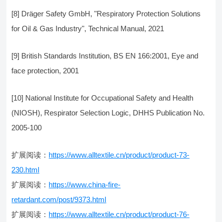
[8] Dräger Safety GmbH, "Respiratory Protection Solutions
for Oil & Gas Industry", Technical Manual, 2021
[9] British Standards Institution, BS EN 166:2001, Eye and
face protection, 2001
[10] National Institute for Occupational Safety and Health
(NIOSH), Respirator Selection Logic, DHHS Publication No.
2005-100
扩展阅读：
https://www.alltextile.cn/product/product-73-
230.html
扩展阅读：
https://www.china-fire-
retardant.com/post/9373.html
扩展阅读：
https://www.alltextile.cn/product/product-76-