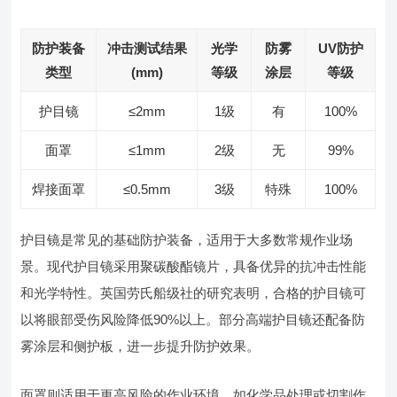
防护装备
冲击测试结果
光学
防雾
UV防护
类型
(mm)
等级
涂层
等级
护目镜
≤2mm
1级
有
100%
面罩
≤1mm
2级
无
99%
焊接面罩
≤0.5mm
3级
特殊
100%
护目镜是常见的基础防护装备，适用于大多数常规作业场
景。现代护目镜采用聚碳酸酯镜片，具备优异的抗冲击性能
和光学特性。英国劳氏船级社的研究表明，合格的护目镜可
以将眼部受伤风险降低90%以上。部分高端护目镜还配备防
雾涂层和侧护板，进一步提升防护效果。
面罩则适用于更高风险的作业环境，如化学品处理或切割作