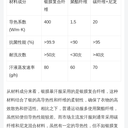
材料成分
银膜复合纤
聚酯纤维
碳纤维+尼龙
维
导热系数
400
1.5
20
(W/m·K)
抗菌性能 (%)
>99.9
<90
>95
耐洗次数
>50次
<30次
>40次
汗液蒸发速率
80
60
70
(g/h)
从材料成分来看，银膜暴汗服采用的是银膜复合纤维，这种
材料结合了银的高导热性和纤维的柔韧性，确保了衣物的高
效散热和舒适性。相比之下，普通运动服多使用聚酯纤维，
虽然轻便但导热性能较差。而市场主流发汗服则通常采用碳
纤维和尼龙混合材料，虽然有一定的导热性，但不如银膜复