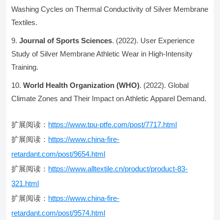
Washing Cycles on Thermal Conductivity of Silver Membrane
Textiles.
Journal of Sports Sciences
. (2022). User Experience
Study of Silver Membrane Athletic Wear in High-Intensity
Training.
World Health Organization (WHO)
. (2022). Global
Climate Zones and Their Impact on Athletic Apparel Demand.
扩展阅读：
https://www.tpu-ptfe.com/post/7717.html
扩展阅读：
https://www.china-fire-
retardant.com/post/9654.html
扩展阅读：
https://www.alltextile.cn/product/product-83-
321.html
扩展阅读：
https://www.china-fire-
retardant.com/post/9574.html