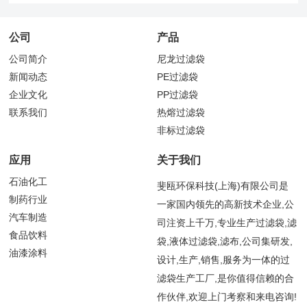
公司
产品
公司简介
尼龙过滤袋
新闻动态
PE过滤袋
企业文化
PP过滤袋
联系我们
热熔过滤袋
非标过滤袋
应用
关于我们
石油化工
斐瓯环保科技(上海)有限公司是
制药行业
一家国内领先的高新技术企业,公
汽车制造
司注资上千万,专业生产过滤袋,滤
食品饮料
袋,液体过滤袋,滤布,公司集研发,
油漆涂料
设计,生产,销售,服务为一体的过
滤袋生产工厂,是你值得信赖的合
作伙伴,欢迎上门考察和来电咨询!