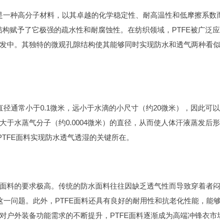
，简称PTFE）是一种高分子材料，以其卓越的化学稳定性、耐高温性和低摩擦系数
种结构赋予了它极强的疏水性和耐腐蚀性。在纺织领域，PTFE被广泛
发中。其独特的微观孔隙结构使其能够同时实现防水和透气两种看
直径通常小于0.1微米，远小于水滴的小尺寸（约20微米），因此可
于水蒸气分子（约0.0004微米）的直径，从而使人体汗液蒸发后
PTFE面料实现防水透气透湿的关键所在。
面料的要求极高。传统的防水面料往往因缺乏透气性而导致穿着者
这一问题。此外，PTFE面料还具有良好的耐用性和抗老化性能，能
对户外装备功能需求的不断提升，PTFE面料逐渐成为高端冲锋衣市