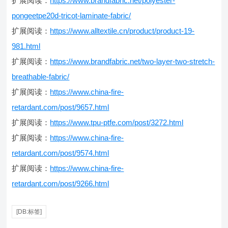
扩展阅读：
https://www.brandfabric.net/polyester-
pongeetpe20d-tricot-laminate-fabric/
扩展阅读：
https://www.alltextile.cn/product/product-19-
981.html
扩展阅读：
https://www.brandfabric.net/two-layer-two-stretch-
breathable-fabric/
扩展阅读：
https://www.china-fire-
retardant.com/post/9657.html
扩展阅读：
https://www.tpu-ptfe.com/post/3272.html
扩展阅读：
https://www.china-fire-
retardant.com/post/9574.html
扩展阅读：
https://www.china-fire-
retardant.com/post/9266.html
[DB:标签]