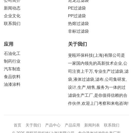
公司简介
尼龙过滤袋
新闻动态
PE过滤袋
企业文化
PP过滤袋
联系我们
热熔过滤袋
非标过滤袋
应用
关于我们
石油化工
斐瓯环保科技(上海)有限公司是
制药行业
一家国内领先的高新技术企业,公
汽车制造
司注资上千万,专业生产过滤袋,滤
食品饮料
袋,液体过滤袋,滤布,公司集研发,
油漆涂料
设计,生产,销售,服务为一体的过
滤袋生产工厂,是你值得信赖的合
作伙伴,欢迎上门考察和来电咨询!
首页
关于我们
产品中心
产品应用
新闻列表
联系我们