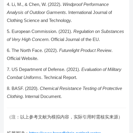
Li, M., & Chen, W. (2022).
Windproof Performance
Analysis of Outdoor Garments
. International Journal of
Clothing Science and Technology.
European Commission. (2021).
Regulation on Substances
of Very High Concern
. Official Journal of the EU.
The North Face. (2022).
Futurelight Product Review
.
Official Website.
US Department of Defense. (2021).
Evaluation of Military
Combat Uniforms
. Technical Report.
BASF. (2020).
Chemical Resistance Testing of Protective
Clothing
. Internal Document.
（注：以上参考文献为模拟内容，实际引用时需核实来源）