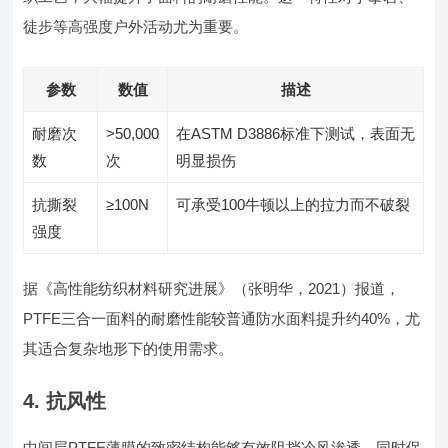
徒步等高强度户外活动尤为重要。
参数
数值
描述
耐磨次
>50,000
在ASTM D3886标准下测试，表面无
数
次
明显损伤
抗撕裂
≥100N
可承受100牛顿以上的拉力而不破裂
强度
据《高性能纺织材料研究进展》（张明华，2021）报道，
PTFE三合一面料的耐磨性能较普通防水面料提升约40%，尤
其适合复杂地形下的使用需求。
4. 抗风性
中间层PTFE薄膜的致密结构能够有效阻挡冷风渗透，同时保