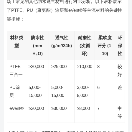
场上常见的其他防水透气材料进行对比分析。以下表格展示
了PTFE、PU（聚氨酯）涂层和eVent®等主流材料的关键性
能指标：
材料类
防水性
透气性
耐磨性
柔软度
环
型
(mm
(g/m²/24h)
(次循
评分 (1-
保
H₂O)
环)
10)
性
PTFE
≥20,000
≥25,000
≥10,000
8
较
三合一
好
PU涂
5,000-
5,000-
3,000-
6
差
层
15,000
15,000
8,000
eVent®
≥20,000
≥30,000
≥8,000
7
中
等