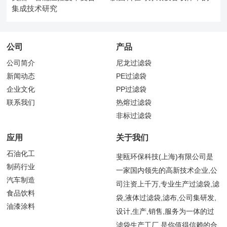
集成技术研究
公司
产品
公司简介
尼龙过滤袋
新闻动态
PE过滤袋
企业文化
PP过滤袋
联系我们
热熔过滤袋
非标过滤袋
应用
关于我们
石油化工
斐瓯环保科技(上海)有限公司是
制药行业
一家国内领先的高新技术企业,公
汽车制造
司注资上千万,专业生产过滤袋,滤
食品饮料
袋,液体过滤袋,滤布,公司集研发,
油漆涂料
设计,生产,销售,服务为一体的过
滤袋生产工厂,是你值得信赖的合