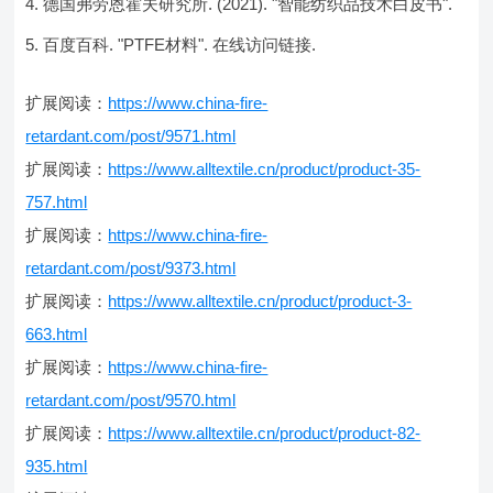
德国弗劳恩霍夫研究所. (2021). "智能纺织品技术白皮书".
百度百科. "PTFE材料". 在线访问链接.
扩展阅读：
https://www.china-fire-
retardant.com/post/9571.html
扩展阅读：
https://www.alltextile.cn/product/product-35-
757.html
扩展阅读：
https://www.china-fire-
retardant.com/post/9373.html
扩展阅读：
https://www.alltextile.cn/product/product-3-
663.html
扩展阅读：
https://www.china-fire-
retardant.com/post/9570.html
扩展阅读：
https://www.alltextile.cn/product/product-82-
935.html