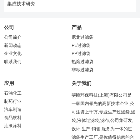
集成技术研究
公司
产品
公司简介
尼龙过滤袋
新闻动态
PE过滤袋
企业文化
PP过滤袋
联系我们
热熔过滤袋
非标过滤袋
应用
关于我们
石油化工
斐瓯环保科技(上海)有限公司是
制药行业
一家国内领先的高新技术企业,公
汽车制造
司注资上千万,专业生产过滤袋,滤
食品饮料
袋,液体过滤袋,滤布,公司集研发,
油漆涂料
设计,生产,销售,服务为一体的过
滤袋生产工厂,是你值得信赖的合