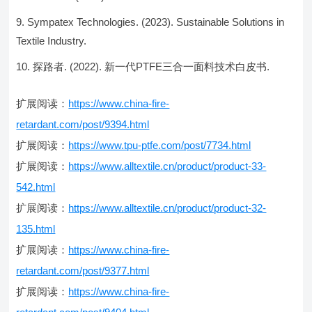
Sympatex Technologies. (2023). Sustainable Solutions in
Textile Industry.
探路者. (2022). 新一代PTFE三合一面料技术白皮书.
扩展阅读：
https://www.china-fire-
retardant.com/post/9394.html
扩展阅读：
https://www.tpu-ptfe.com/post/7734.html
扩展阅读：
https://www.alltextile.cn/product/product-33-
542.html
扩展阅读：
https://www.alltextile.cn/product/product-32-
135.html
扩展阅读：
https://www.china-fire-
retardant.com/post/9377.html
扩展阅读：
https://www.china-fire-