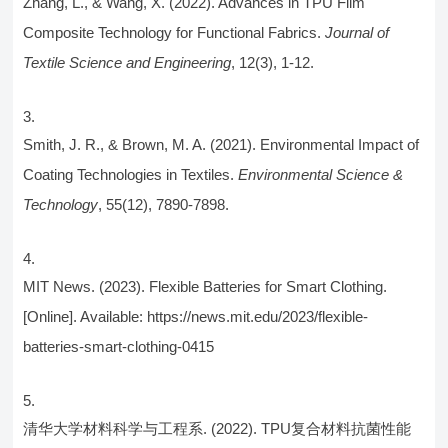
Zhang, L., & Wang, X. (2022). Advances in TPU Film
Composite Technology for Functional Fabrics.
Journal of
Textile Science and Engineering
, 12(3), 1-12.
Smith, J. R., & Brown, M. A. (2021). Environmental Impact of
Coating Technologies in Textiles.
Environmental Science &
Technology
, 55(12), 7890-7898.
MIT News. (2023). Flexible Batteries for Smart Clothing.
[Online]. Available: https://news.mit.edu/2023/flexible-
batteries-smart-clothing-0415
清华大学材料科学与工程系. (2022). TPU复合材料抗菌性能