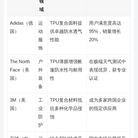
领
域
Adidas（德
运
TPU复合面料提
用户满意度高达
国）
动
供卓越防水透气
95%，销量增长
服
性能
20%
饰
The North
户
TPU薄膜增强帐
在极端天气测试中
Face（美
外
篷防水性与耐用
表现优异，获专业
国）
装
性
认证
备
3M（美
工
TPU复合材料抵
成为多家跨国企业
国）
业
抗多种化学品侵
的指定供应商
防
蚀
护