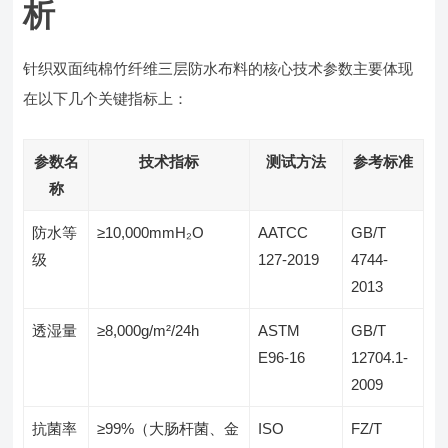
析
针织双面纯棉竹纤维三层防水布料的核心技术参数主要体现
在以下几个关键指标上：
参数名
技术指标
测试方法
参考标准
称
防水等
≥10,000mmH₂O
AATCC
GB/T
级
127-2019
4744-
2013
透湿量
≥8,000g/m²/24h
ASTM
GB/T
E96-16
12704.1-
2009
抗菌率
≥99%（大肠杆菌、金
ISO
FZ/T