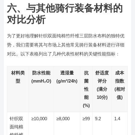
六、与其他骑行装备材料的
对比分析
为了更好地理解针织双面纯棉竹纤维三层防水布料的独特优
势，我们需要将其与市场上其他常见骑行装备材料进行详细
对比。以下表格列出了几种代表性材料的关键性能指标：
材料类
防水性能
透湿量
抗
舒适度
成本
型
(mmH₂O)
(g/m²/24h)
菌
评分
指数
性
(满分
(相对
能
10分)
值)
(%)
针织双
≥10,000
≥8,000
≥99
9.2
1.4
面纯棉
竹纤维