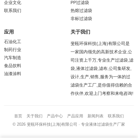
企业文化
PP过滤袋
联系我们
热熔过滤袋
非标过滤袋
应用
关于我们
石油化工
斐瓯环保科技(上海)有限公司是
制药行业
一家国内领先的高新技术企业,公
汽车制造
司注资上千万,专业生产过滤袋,滤
食品饮料
袋,液体过滤袋,滤布,公司集研发,
油漆涂料
设计,生产,销售,服务为一体的过
滤袋生产工厂,是你值得信赖的合
作伙伴,欢迎上门考察和来电咨询!
首页
关于我们
产品中心
产品应用
新闻列表
联系我们
© 2026
斐瓯环保科技(上海)有限公司
· 专业液体过滤袋生产厂家