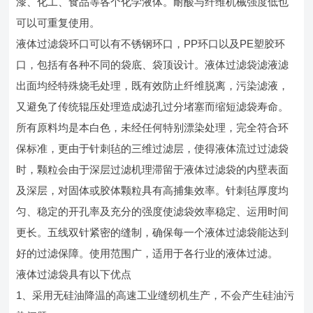
漆、化工、食品等各个化学液体。耐酸与纤维机械强度低也
可以可重复使用。
液体过滤袋环口可以有不锈钢环口，PP环口以及PE塑胶环
口，包括有各种不同的袋底、袋顶设计。液体过滤袋滤液滤
出面均经特殊烧毛处理，既有效防止纤维脱离，污染滤液，
又避免了传统辊压处理造成滤孔过分堵塞而缩短滤袋寿命。
所有原料均是本白色，未经任何特别漂染处理，完全符合环
保标准，更由于针刺毡的三维过滤层，使得液体流过过滤袋
时，颗粒会由于深层过滤机理滞留于液体过滤袋的内壁表面
及深层，对固体或胶体颗粒具有高捕集效率。针刺毡厚度均
匀、稳定的开孔率及充分的强度使滤袋效率稳定、运用时间
更长。五线双针紧密的缝制，确保每一个液体过滤袋能达到
好的过滤保障。使用范围广，适用于各行业的液体过滤。
液体过滤袋具有以下优点
1、采用无硅油降温的高速工业缝纫机生产，不会产生硅油污