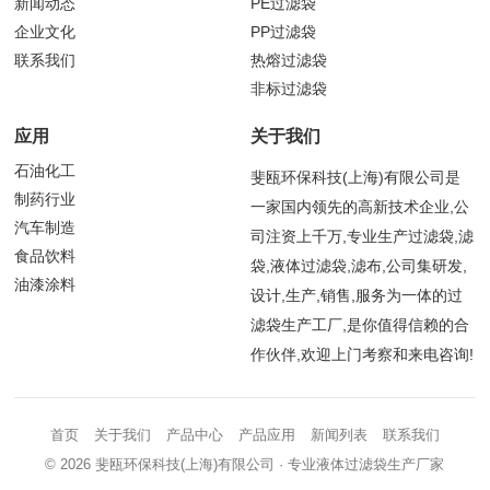
新闻动态
PE过滤袋
企业文化
PP过滤袋
联系我们
热熔过滤袋
非标过滤袋
应用
关于我们
石油化工
斐瓯环保科技(上海)有限公司是
制药行业
一家国内领先的高新技术企业,公
汽车制造
司注资上千万,专业生产过滤袋,滤
食品饮料
袋,液体过滤袋,滤布,公司集研发,
油漆涂料
设计,生产,销售,服务为一体的过
滤袋生产工厂,是你值得信赖的合
作伙伴,欢迎上门考察和来电咨询!
首页
关于我们
产品中心
产品应用
新闻列表
联系我们
© 2026
斐瓯环保科技(上海)有限公司
· 专业液体过滤袋生产厂家