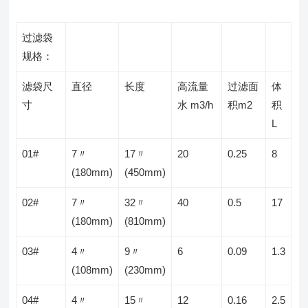
过滤袋
规格：
滤袋尺
直径
长度
高流量
过滤面
体
寸
水 m3/h
积m2
积
L
01#
7〃
17〃
20
0.25
8
(180mm)
(450mm)
02#
7〃
32〃
40
0.5
17
(180mm)
(810mm)
03#
4〃
9〃
6
0.09
1.3
(108mm)
(230mm)
04#
4〃
15〃
12
0.16
2.5