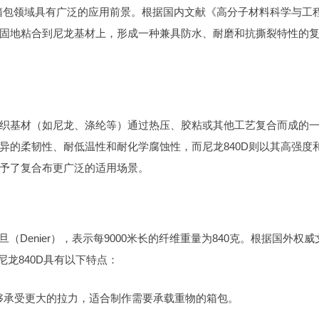
外箱包领域具有广泛的应用前景。根据国内文献《高分子材料科学与工
层牢固地粘合到尼龙基材上，形成一种兼具防水、耐磨和抗撕裂特性的
与纺织基材（如尼龙、涤纶等）通过热压、胶粘或其他工艺复合而成的
异的柔韧性、耐低温性和耐化学腐蚀性，而尼龙840D则以其高强度
予了复合布更广泛的适用场景。
（Denier），表示每9000米长的纤维重量为840克。根据国外权威
ns》的描述，尼龙840D具有以下特点：
能够承受更大的拉力，适合制作需要承载重物的箱包。