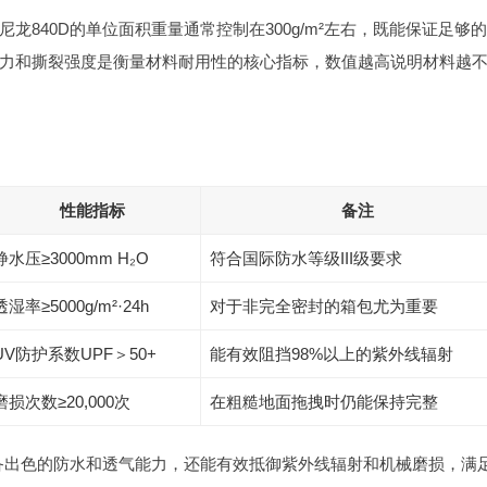
龙840D的单位面积重量通常控制在300g/m²左右，既能保证足够
力和撕裂强度是衡量材料耐用性的核心指标，数值越高说明材料越
性能指标
备注
静水压≥3000mm H₂O
符合国际防水等级III级要求
透湿率≥5000g/m²·24h
对于非完全密封的箱包尤为重要
UV防护系数UPF＞50+
能有效阻挡98%以上的紫外线辐射
磨损次数≥20,000次
在粗糙地面拖拽时仍能保持完整
具备出色的防水和透气能力，还能有效抵御紫外线辐射和机械磨损，满