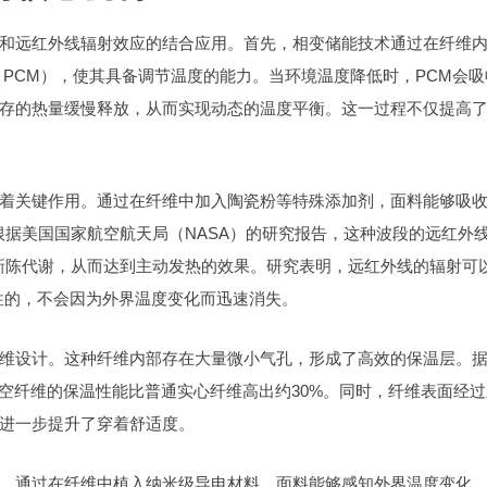
和远红外线辐射效应的结合应用。首先，相变储能技术通过在纤维
rials, PCM），使其具备调节温度的能力。当环境温度降低时，PCM会
存的热量缓慢释放，从而实现动态的温度平衡。这一过程不仅提高
着关键作用。通过在纤维中加入陶瓷粉等特殊添加剂，面料能够吸
。根据美国国家航空航天局（NASA）的研究报告，这种波段的远红外
速新陈代谢，从而达到主动发热的效果。研究表明，远红外线的辐射可
续性的，不会因为外界温度变化而迅速消失。
维设计。这种纤维内部存在大量微小气孔，形成了高效的保温层。
据表明，中空纤维的保温性能比普通实心纤维高出约30%。同时，纤维表面经
进一步提升了穿着舒适度。
。通过在纤维中植入纳米级导电材料，面料能够感知外界温度变化