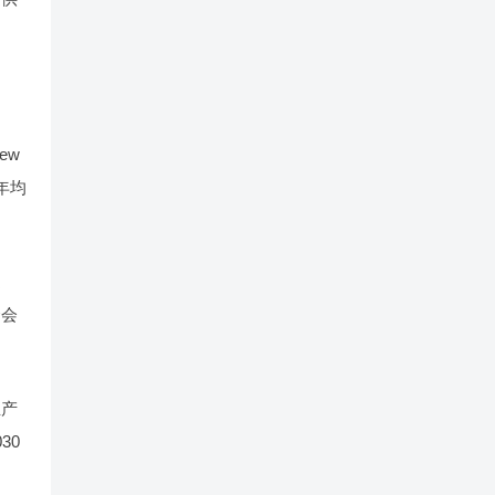
ew
年均
提
合会
生产
30