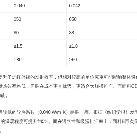
0.040
0.042
950
850
90
88
≤1.5
≤1.8
>80
>60
提升了远红外线的发射效率，但相对较高的单位克重可能影响整体轻
发热效率略低，但胜在成本更具优势，更适合大规模推广。而面料C
功能。
低的导热系数（0.040 W/m·K）略胜一筹。根据《纺织学报》发
感受到的温暖程度可提升约5%。而在透气性和吸湿排汗率上，面料B再次
。