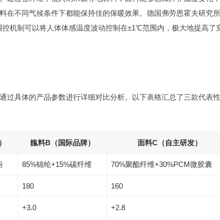
料在不同气候条件下都能保持佳的保暖效果。德国弗劳恩霍夫研究
实，这种智能调控机制可以将人体体感温度波动控制在±1℃范围内，极大地提高了
通过具体的产品参数进行详细对比分析。以下表格汇总了三款代表
）
靝料B（国际品牌）
面料C（自主研发）
粉
85%锦纶+15%碳纤维
70%聚酯纤维+30%PCM微胶囊
180
160
+3.0
+2.8