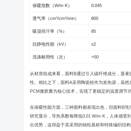
保暖指数（W/m·K）
0.045
透气率（cm³/cm²/min）
800
吸湿排汗率（%）
85
抗静电性能（kV）
≤2
洗涤耐用性（次）
>50
从材质组成来看，面料B通过引入碳纤维成分，显著
性。相比之下，面料A采用陶瓷粉作为发热源，虽然
PCM微胶囊为核心技术，实现了更稳定的温度调节
在保暖性能方面，三种面料都表现出色，但面料B凭借较
研究显示，导热系数每降低0.01 W/m·K，人体
出优势，这得益于其采用的锦纶基材和特殊编织结构