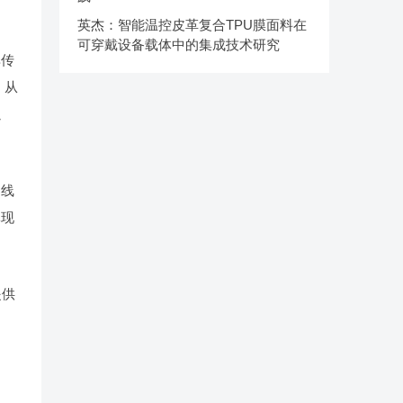
英杰：智能温控皮革复合TPU膜面料在
可穿戴设备载体中的集成技术研究
非传
，从
以
曲线
体现
提供