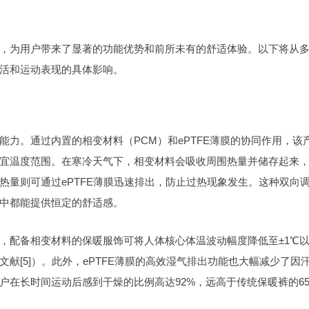
，为用户带来了显著的功能优势和前所未有的舒适体验。以下将从
活和运动表现的具体影响。
力。通过内置的相变材料（PCM）和ePTFE薄膜的协同作用，该
宜温度范围。在寒冷天气下，相变材料会吸收周围热量并储存起来
热量则可通过ePTFE薄膜迅速排出，防止过热现象发生。这种双向
中都能提供恒定的舒适感。
，配备相变材料的保暖服饰可将人体核心体温波动幅度降低至±1℃
献[5]）。此外，ePTFE薄膜的高效湿气排出功能也大幅减少了因
户在长时间运动后感到干燥的比例高达92%，远高于传统保暖裤的65