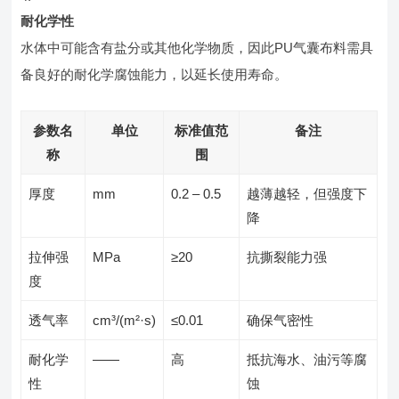
耐化学性
水体中可能含有盐分或其他化学物质，因此PU气囊布料需具
备良好的耐化学腐蚀能力，以延长使用寿命。
参数名
单位
标准值范
备注
称
围
厚度
mm
0.2 – 0.5
越薄越轻，但强度下
降
拉伸强
MPa
≥20
抗撕裂能力强
度
透气率
cm³/(m²·s)
≤0.01
确保气密性
耐化学
——
高
抵抗海水、油污等腐
性
蚀