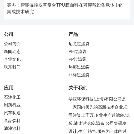
英杰：智能温控皮革复合TPU膜面料在可穿戴设备载体中的
集成技术研究
公司
产品
公司简介
尼龙过滤袋
新闻动态
PE过滤袋
企业文化
PP过滤袋
联系我们
热熔过滤袋
非标过滤袋
应用
关于我们
石油化工
斐瓯环保科技(上海)有限公司是
制药行业
一家国内领先的高新技术企业,公
汽车制造
司注资上千万,专业生产过滤袋,滤
食品饮料
袋,液体过滤袋,滤布,公司集研发,
油漆涂料
设计,生产,销售,服务为一体的过