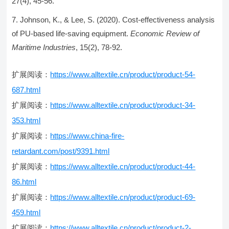
27(4), 45-56.
Johnson, K., & Lee, S. (2020). Cost-effectiveness analysis
of PU-based life-saving equipment.
Economic Review of
Maritime Industries
, 15(2), 78-92.
扩展阅读：
https://www.alltextile.cn/product/product-54-
687.html
扩展阅读：
https://www.alltextile.cn/product/product-34-
353.html
扩展阅读：
https://www.china-fire-
retardant.com/post/9391.html
扩展阅读：
https://www.alltextile.cn/product/product-44-
86.html
扩展阅读：
https://www.alltextile.cn/product/product-69-
459.html
扩展阅读：
https://www.alltextile.cn/product/product-2-