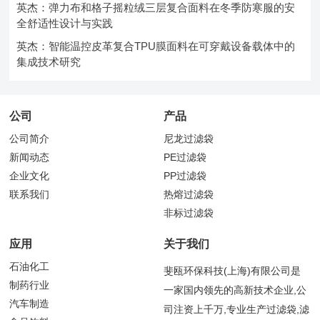
英杰：弹力布和格子摇粒绒三层复合面料在冬季防寒服的安
全舒适性设计与实践
英杰：智能温控皮革复合TPU膜面料在可穿戴设备载体中的
集成技术研究
公司
产品
公司简介
尼龙过滤袋
新闻动态
PE过滤袋
企业文化
PP过滤袋
联系我们
热熔过滤袋
非标过滤袋
应用
关于我们
石油化工
斐瓯环保科技(上海)有限公司是
制药行业
一家国内领先的高新技术企业,公
汽车制造
司注资上千万,专业生产过滤袋,滤