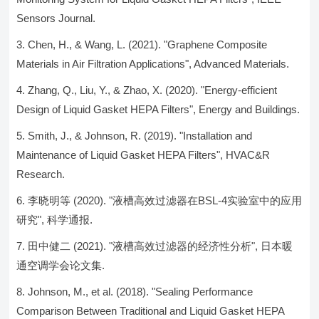
Sensors Journal.
Chen, H., & Wang, L. (2021). "Graphene Composite
Materials in Air Filtration Applications", Advanced Materials.
Zhang, Q., Liu, Y., & Zhao, X. (2020). "Energy-efficient
Design of Liquid Gasket HEPA Filters", Energy and Buildings.
Smith, J., & Johnson, R. (2019). "Installation and
Maintenance of Liquid Gasket HEPA Filters", HVAC&R
Research.
李晓明等 (2020). "液槽高效过滤器在BSL-4实验室中的应用
研究", 科学通报.
田中健二 (2021). "液槽高效过滤器的经济性分析", 日本暖
通空调学会论文集.
Johnson, M., et al. (2018). "Sealing Performance
Comparison Between Traditional and Liquid Gasket HEPA