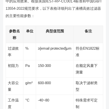
中的应用效果。根据美国IEST-RP-CC001.4标准和中国GB/T
13554-2022规范要求，以下表格详细列出了液槽高效过滤器
的主要性能参数：
参数名
单位
典型值范围
备注
称
过滤效
%
≥[email protected]μm
符合EN1822标
率
准
初阻力
Pa
150-300
在额定风量下
测量
大容尘
g/m²
600-800
取决于滤材类
量
型
工作温
°C
-40~80
特殊需求可定
度
制