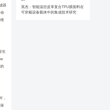
滤器
英杰：智能温控皮革复合TPU膜面料在
可穿戴设备载体中的集成技术研究
寿命
机维
室生
ow
格的
时，
环保