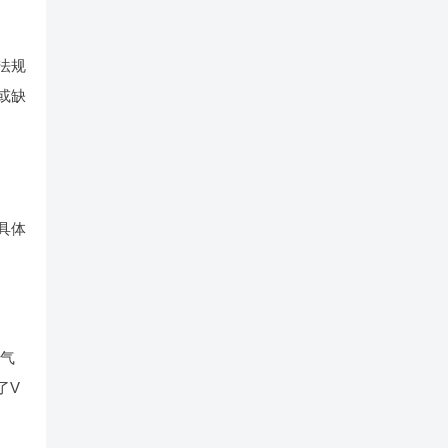
法规
或缺
具体
空气
了V