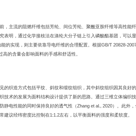
前，主流的阻燃纤维包括芳纶、间位芳纶、聚酰亚胺纤维等高性能
究表明，通过化学接枝法在涤纶大分子链上引入磷酸酯基团，可以
静电功能的实现，则主要依靠导电纤维的合理配置。根据GB/T 20828-200
间，过高的含量会影响面料的手感和舒适性。
见的织造方式包括平纹、斜纹和缎纹组织，其中斜纹组织因其良好
织技术的发展为面料结构设计提供了新的思路。通过三维立体编织
能的同时保持良好的透气性（Zhang et al., 2020）。此外，
建议经纬密度比控制在1:1.2左右，以平衡面料的强度和柔软度。