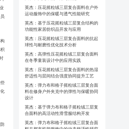
英杰：压花摇粒绒三层复合面料在户外
业
运动服饰中的保暖与透气性能研究
人员
英杰：基于压花摇粒绒三层复合结构的
功能性家居纺织品开发与应用
英杰：压花摇粒绒三层复合面料的抗起
结构
球性与耐磨性优化技术分析
电积
英杰：高弹性压花摇粒绒三层复合面料
时
在冬季童装设计中的应用实践
英杰：压花摇粒绒三层复合面料的热湿
舒适性与层间结合强度协同提升工艺
这些
英杰：弹力布和格子摇粒绒三层复合面
石化
料在修身户外夹克中的弹性与保暖协同
设计
质
英杰：基于弹力布和格子摇粒绒三层复
合面料的高活动性滑雪服结构开发
英杰：弹力布和格子摇粒绒三层复合面
业防
料在都市机能服饰中的动态舒适性研究