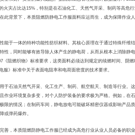
发的火灾占比达15%，特别是在石油化工、天然气开采、制药等高危行
在此背景下，本质阻燃防静电工作服面料应运而生，成为保障作业
性能于一体的特种功能性纺织材料。其核心原理在于通过特殊纤维
特性，同时能够有效导除人体产生的静电荷，从而从根本上消除静
-2007《阻燃织物》标准要求，这类面料必须达到规定的续燃时间、阴燃
《防静电服》标准中关于表面电阻率和电荷面密度的技术要求。
用于石油天然气开采、化工生产、制药、航空航天、制造等行业。
且作业环境复杂多变，对个人防护装备的要求极为严格。例如，在
极限的情况；在制药车间，静电放电可能破坏精密仪器或影响产品
障或弹药爆炸。
完善，本质阻燃防静电工作服已经成为高危行业从业人员必备的职