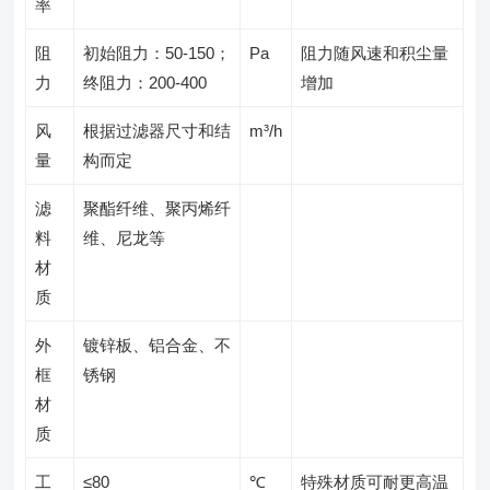
率
阻
初始阻力：50-150；
Pa
阻力随风速和积尘量
力
终阻力：200-400
增加
风
根据过滤器尺寸和结
m³/h
量
构而定
滤
聚酯纤维、聚丙烯纤
料
维、尼龙等
材
质
外
镀锌板、铝合金、不
框
锈钢
材
质
工
≤80
℃
特殊材质可耐更高温