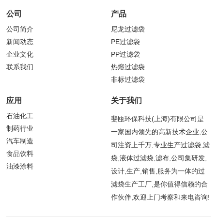
公司
产品
公司简介
尼龙过滤袋
新闻动态
PE过滤袋
企业文化
PP过滤袋
联系我们
热熔过滤袋
非标过滤袋
应用
关于我们
石油化工
斐瓯环保科技(上海)有限公司是
制药行业
一家国内领先的高新技术企业,公
汽车制造
司注资上千万,专业生产过滤袋,滤
食品饮料
袋,液体过滤袋,滤布,公司集研发,
油漆涂料
设计,生产,销售,服务为一体的过
滤袋生产工厂,是你值得信赖的合
作伙伴,欢迎上门考察和来电咨询!