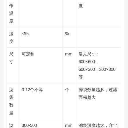
作
度
温
度
湿
≤95
%
度
尺
可定制
mm
常见尺寸：
寸
600×600，
600×300，300×300
等
滤
3-12个不等
个
滤袋数量越多，过滤
袋
面积越大
数
量
滤
300-900
mm
滤袋深度越大，容尘