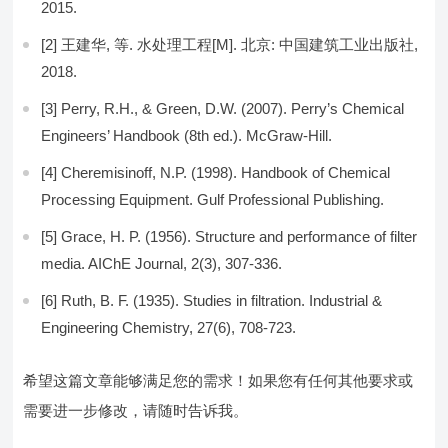
2015.
[2] 王建华, 等. 水处理工程[M]. 北京: 中国建筑工业出版社,
2018.
[3] Perry, R.H., & Green, D.W. (2007). Perry’s Chemical
Engineers’ Handbook (8th ed.). McGraw-Hill.
[4] Cheremisinoff, N.P. (1998). Handbook of Chemical
Processing Equipment. Gulf Professional Publishing.
[5] Grace, H. P. (1956). Structure and performance of filter
media. AIChE Journal, 2(3), 307-336.
[6] Ruth, B. F. (1935). Studies in filtration. Industrial &
Engineering Chemistry, 27(6), 708-723.
希望这篇文章能够满足您的需求！如果您有任何其他要求或
需要进一步修改，请随时告诉我。