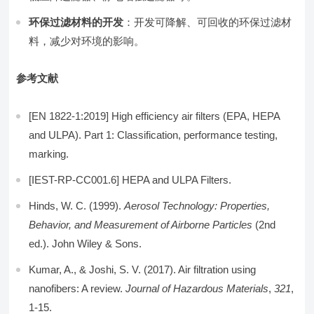
环保过滤材料的开发
：开发可降解、可回收的环保过滤材
料，减少对环境的影响。
参考文献
[EN 1822-1:2019] High efficiency air filters (EPA, HEPA
and ULPA). Part 1: Classification, performance testing,
marking.
[IEST-RP-CC001.6] HEPA and ULPA Filters.
Hinds, W. C. (1999).
Aerosol Technology: Properties,
Behavior, and Measurement of Airborne Particles
(2nd
ed.). John Wiley & Sons.
Kumar, A., & Joshi, S. V. (2017). Air filtration using
nanofibers: A review.
Journal of Hazardous Materials
,
321
,
1-15.