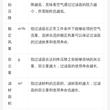
始
降越低，意味着空气通过过滤器的阻力越
压
小，所需能耗也越低。
降
额
m³/h
指过滤器在正常工作条件下能够处理的空气
定
流量。选择合适的额定风量可以保证过滤器
风
的过滤效果和使用寿命。
量
容
g
指过滤器在达到终压降之前能够容纳的灰尘
尘
量。容尘量越大，过滤器的使用寿命越长。
量
滤
m²
指过滤材料的总面积。滤材面积越大，过滤
材
器的容尘量和使用寿命也越长。
面
积