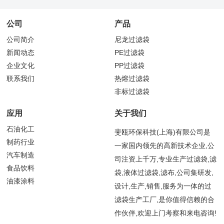
公司
产品
公司简介
尼龙过滤袋
新闻动态
PE过滤袋
企业文化
PP过滤袋
联系我们
热熔过滤袋
非标过滤袋
应用
关于我们
石油化工
斐瓯环保科技(上海)有限公司是
制药行业
一家国内领先的高新技术企业,公
汽车制造
司注资上千万,专业生产过滤袋,滤
食品饮料
袋,液体过滤袋,滤布,公司集研发,
油漆涂料
设计,生产,销售,服务为一体的过
滤袋生产工厂,是你值得信赖的合
作伙伴,欢迎上门考察和来电咨询!