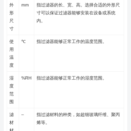
外
mm
指过滤器的长、宽、高。选择合适的外形尺
形
寸可以保证过滤器能够安装在设备或系统
尺
内。
寸
使
℃
指过滤器能够正常工作的温度范围。
用
温
度
湿
%RH
指过滤器能够正常工作的湿度范围。
度
范
围
滤
–
指过滤材料的种类，如超细玻璃纤维、聚丙
材
烯等。
材