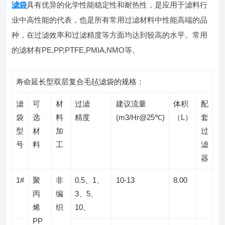
滤袋
具有优异的化学性能稳定性和耐热性，是应用于滤料行
业中高性能的代表，也是所有常用过滤材料中性能高端的品
种，在过滤效率和过滤精度等方面均达到较高的水平。常用
的滤材有PE,PP,PTFE,PMIA,NMO等。
寿命延长型双层复合毛毡滤袋的规格：
滤
可
材
过滤
建议流量
体积
配
袋
选
料
精度
(m3/Hr@25℃)
（L）
套
型
材
加
过
号
料
工
滤
器
1#
聚
非
0.5、1、
10-13
8.00
丙
编
3、5、
烯
织
10、
PP