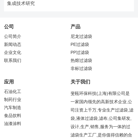
集成技术研究
公司
产品
公司简介
尼龙过滤袋
新闻动态
PE过滤袋
企业文化
PP过滤袋
联系我们
热熔过滤袋
非标过滤袋
应用
关于我们
石油化工
斐瓯环保科技(上海)有限公司是
制药行业
一家国内领先的高新技术企业,公
汽车制造
司注资上千万,专业生产过滤袋,滤
食品饮料
袋,液体过滤袋,滤布,公司集研发,
油漆涂料
设计,生产,销售,服务为一体的过
滤袋生产工厂,是你值得信赖的合