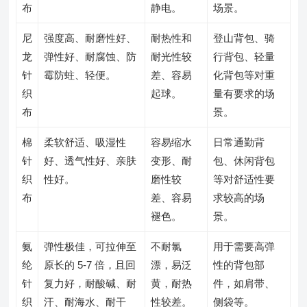
布
静电。
场景。
尼
强度高、耐磨性好、
耐热性和
登山背包、骑
龙
弹性好、耐腐蚀、防
耐光性较
行背包、轻量
针
霉防蛀、轻便。
差、容易
化背包等对重
织
起球。
量有要求的场
布
景。
棉
柔软舒适、吸湿性
容易缩水
日常通勤背
针
好、透气性好、亲肤
变形、耐
包、休闲背包
织
性好。
磨性较
等对舒适性要
布
差、容易
求较高的场
褪色。
景。
氨
弹性极佳，可拉伸至
不耐氯
用于需要高弹
纶
原长的 5-7 倍，且回
漂，易泛
性的背包部
针
复力好，耐酸碱、耐
黄，耐热
件，如肩带、
织
汗、耐海水、耐干
性较差。
侧袋等。