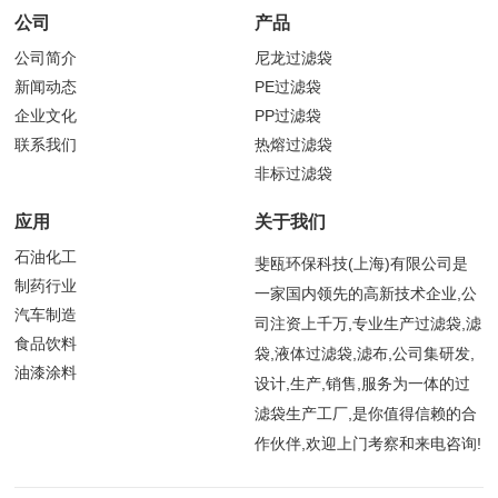
公司
产品
公司简介
尼龙过滤袋
新闻动态
PE过滤袋
企业文化
PP过滤袋
联系我们
热熔过滤袋
非标过滤袋
应用
关于我们
石油化工
斐瓯环保科技(上海)有限公司是
制药行业
一家国内领先的高新技术企业,公
汽车制造
司注资上千万,专业生产过滤袋,滤
食品饮料
袋,液体过滤袋,滤布,公司集研发,
油漆涂料
设计,生产,销售,服务为一体的过
滤袋生产工厂,是你值得信赖的合
作伙伴,欢迎上门考察和来电咨询!