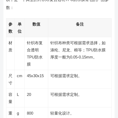
数：
参
单
数值
备注
数
位
材
针织布复
针织布种类可根据需求选择，如
质
合透明
涤纶、尼龙、棉等；TPU防水膜
TPU防水
厚度一般为0.05-0.15mm。
膜
尺
cm
45x30x15
可根据需求定制。
寸
容
L
20
可根据需求定制。
量
重
g
800
轻量化设计。