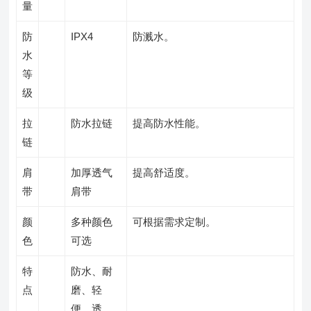
量
防
IPX4
防溅水。
水
等
级
拉
防水拉链
提高防水性能。
链
肩
加厚透气
提高舒适度。
带
肩带
颜
多种颜色
可根据需求定制。
色
可选
特
防水、耐
点
磨、轻
便、透