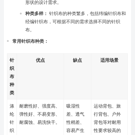
形状的设计需求。
种类多样：
针织布的种类繁多，包括纬编针织布和
经编针织布，可根据不同的需求选择不同的针织
布。
常用针织布种类：
针
优点
缺点
适用场景
织
布
种
类
涤
耐磨性好、强度高、
吸湿性
运动背包、旅
纶
弹性好、不易变形、
差、透气
行背包、户外
针
耐腐蚀、易洗快干。
性稍差、
背包等对耐用
织
容易产生
性要求较高的