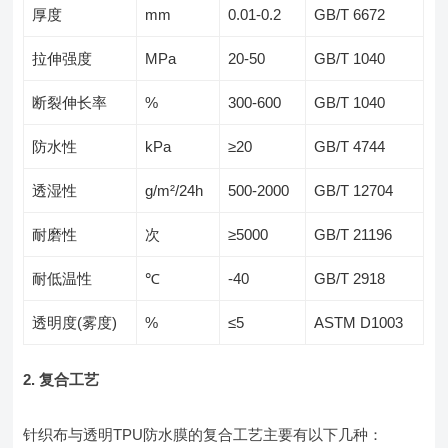
厚度
mm
0.01-0.2
GB/T 6672
拉伸强度
MPa
20-50
GB/T 1040
断裂伸长率
%
300-600
GB/T 1040
防水性
kPa
≥20
GB/T 4744
透湿性
g/m²/24h
500-2000
GB/T 12704
耐磨性
次
≥5000
GB/T 21196
耐低温性
℃
-40
GB/T 2918
透明度(雾度)
%
≤5
ASTM D1003
2. 复合工艺
针织布与透明TPU防水膜的复合工艺主要有以下几种：