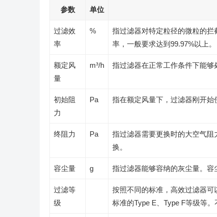
参数
单位
过滤效
%
指过滤器对特定粒径的微粒的拦截
率
率，一般要求达到99.97%以上。
额定风
m³/h
指过滤器在正常工作条件下能够
量
初始阻
Pa
指在额定风量下，过滤器刚开始
力
终阻力
Pa
指过滤器需要更换时的大空气阻
换。
容尘量
g
指过滤器能够容纳的灰尘量。容
过滤等
按照不同的标准，高效过滤器可以分为
级
标准的Type E、Type F等