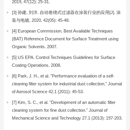
2019, 47(12): 25-31.
[3] 孙建, 刘洋. 自动卷绕式过滤器在涂装行业的应用[J]. 涂
装与电镀, 2020, 42(05): 45-48.
[4] European Commission. Best Available Techniques
(BAT) Reference Document for Surface Treatment using
Organic Solvents. 2007.
[5] US EPA. Control Techniques Guidelines for Surface
Coating Operations. 2008.
[6] Park, J. H., et al. "Performance evaluation of a self-
cleaning filter system for industrial dust collection." Journal
of Aerosol Science 42.1 (2011): 45-53.
[7] Kim, S. C., et al. "Development of an automatic filter
cleaning system for fine dust collection." Journal of
Mechanical Science and Technology 27.1 (2013): 197-203.