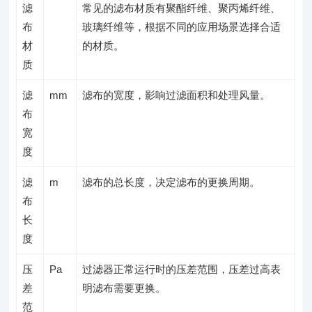
滤
常见的滤布材质有聚酯纤维、聚丙烯纤维、
布
玻璃纤维等，根据不同的应用场景选择合适
材
的材质。
质
滤
mm
滤布的宽度，影响过滤面积和处理风量。
布
宽
度
滤
m
滤布的总长度，决定滤布的更换周期。
布
长
度
压
Pa
过滤器正常运行时的压差范围，压差过高表
差
明滤布需要更换。
范