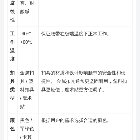
腐
雾、耐
蚀
酸碱
性
工
-40℃ –
保证腰带在极端温度下正常工作。
作
+80℃
温
度
扣
金属扣
扣具的材质和设计影响腰带的安全性和便
具
具 / 塑
捷性。 金属扣具通常更坚固耐用，塑料扣
类
料扣具
具更轻便，魔术贴更方便调节。
型
/ 魔术
贴
颜
黑色 /
根据用户的需求选择合适的颜色。
色
军绿色
/ 卡其