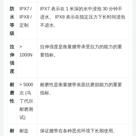
防
IPX7 /
IPX7 表示在 1 米深的水中浸泡 30 分钟不
水
IPX8 /
进水。 IPX8 表示在指定压力下长时间浸泡
等
定制
不进水。
级
拉
>
拉伸强度是衡量腰带承受拉力的能力的重
伸
1000N
要指标。
强
度
耐
> 5000
耐磨性是衡量腰带表面抗磨损能力的重要
磨
次 (马
指标。
性
丁代尔
耐磨测
试)
耐
耐盐
保证腰带在各种恶劣环境下长期使用。