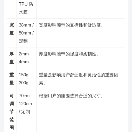
TPU 防
水膜
宽
38mm /
宽度影响腰带的支撑性和舒适度。
度
50mm /
定制
厚
2mm –
厚度影响腰带的强度和柔韧性。
度
4mm
重
150g –
重量是影响用户舒适度和灵活性的重要因
量
300g
素。
可
70cm –
根据用户的腰围选择合适的尺寸。
调
120cm
节
/ 定制
范
围