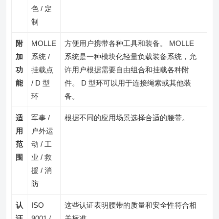
色 / 定
制
附
MOLLE
方便用户携带各种工具和装备。 MOLLE
加
系统 /
系统是一种模块化轻量负载装备系统，允
功
挂载点
许用户根据需要自由组合和挂载各种附
能
/ D 型
件。 D 型环可以用于连接绳索或其他装
环
备。
适
军事 /
根据不同的应用场景选择合适的腰带。
用
户外运
范
动 / 工
围
业 / 救
援 / 消
防
认
ISO
这些认证表明腰带的质量和安全性符合相
证
9001 /
关标准。