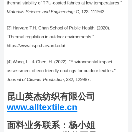
thermal stability of TPU-coated fabrics at low temperatures."
Materials Science and Engineering: C
, 123, 111943.
[3] Harvard T.H. Chan School of Public Health. (2020).
"Thermal regulation in outdoor environments."
https://www.hsph.harvard.edu/
[4] Wang, L., & Chen, H. (2022). "Environmental impact
assessment of eco-friendly coatings for outdoor textiles."
Journal of Cleaner Production
, 332, 129987.
昆山英杰纺织有限公司
www.alltextile.cn
面料业务联系：杨小姐