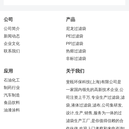
公司
产品
公司简介
尼龙过滤袋
新闻动态
PE过滤袋
企业文化
PP过滤袋
联系我们
热熔过滤袋
非标过滤袋
应用
关于我们
石油化工
斐瓯环保科技(上海)有限公司是
制药行业
一家国内领先的高新技术企业,公
汽车制造
司注资上千万,专业生产过滤袋,滤
食品饮料
袋,液体过滤袋,滤布,公司集研发,
油漆涂料
设计,生产,销售,服务为一体的过
滤袋生产工厂,是你值得信赖的合
作伙伴,欢迎上门考察和来电咨询!