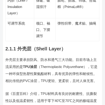
内胆（Liner /
保暖、吸
腈纶、抓绒、羽绒、合成
Insulation
湿排汗
棉（PrimaLoft®）
Layer）
可调节系统
领口、袖
弹性织带、魔术贴、抽绳
口、下摆
调节
2.1.1 外壳层（Shell Layer）
外壳层主要承担防风、防水和透气三大功能。目前市场上主
流采用的是
TPU涂层
（Thermoplastic Polyurethane），它是
一种环保型热塑性聚氨酯材料，具有优异的弹性和耐候性。
相比传统的PVC涂层，TPU更轻、更柔软，且对人体无害。
据《百度百科》介绍，TPU材料具有良好的耐磨性、抗撕裂
性以及低温柔韧性，适用于零下40℃至70℃之间的极端温度