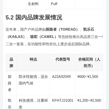
生材料
Puff
5.2 国内品牌发展情况
近年来，国产户外品牌如
探路者（TOREAD）
、
凯乐石
（KAILAS）
、
骆驼（CAMEL）
等也纷纷推出高品质三合一/
二合一套装，在功能性和性价比上逐步追赶国际品牌。
品
特点
代表型号
价格区间（人
牌
民币）
探
防水性能强，适合
A22A92049
¥600~¥1,500
路
国内气候
者
凯
科技感强，注重研
KFHTJ21001
¥1,200~¥2,500
乐
发