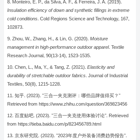
Monteiro, E. P., da Silva, A. F., & Ferreira, J. A. (2019).
Insulation efficiency of down and synthetic fillings in extreme
cold conditions
. Cold Regions Science and Technology, 167,
102873.
Zhou, W., Zhang, H., & Lin, G. (2020).
Moisture
management in high-performance outdoor apparel
. Textile
Research Journal, 90(13-14), 1523-1535.
Chen, L., Ma, Y., & Tang, Z. (2021).
Elasticity and
durability of stretchable outdoor fabrics
. Journal of Industrial
Textiles, 50(8), 1215-1228.
知乎. (2023). "三合一夹克测评：哪些品牌值得买？"
Retrieved from https://www.zhihu.com/question/369823456
百度贴吧. (2023). "三合一夹克使用体验讨论". Retrieved
from https://tieba.baidu.com/p/823456789.html
京东研究院. (2023). "2023年度户外装备消费趋势报告".