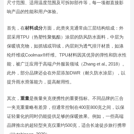
尺寸范围、适用温度范围及可拆卸部件等，每一项都直接影
响产品的性能和用户体验。
首先，在
材料成分
方面，此类夹克通常由三层结构组成：外
层采用TPU（热塑性聚氨酯）涂层的防风防水面料，中层为
保暖填充物，如抓绒或羽绒，内层则为透气排汗材质，如涤
纶纤维或Coolmax®纤维。TPU材料因其优异的弹性和防水性
能，被广泛应用于高端户外服装领域（Zhang et al., 2018）。
此外，部分品牌还会在外层添加DWR（耐久防水涂层），以
提升雨水滑落能力，提高耐用性。
其次，
重量
是衡量夹克便携性的重要指标。不同品牌的三合
一夹克重量略有差异，但通常控制在400至800克之间，以保
证轻量化的同时仍能提供足够的保暖效果。例如，一些高端
品牌推出的超轻型夹克仅重约500克，适合长途徒步旅行携带