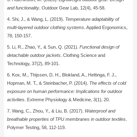
and functionality
. Outdoor Gear Lab, 12(4), 45-58.
Shi, J., & Wang, L. (2019).
Temperature adaptability of
multi-layered outdoor clothing systems
. Applied Ergonomics,
78, 150-157.
Li, R., Zhao, Y., & Sun, Q. (2021).
Functional design of
detachable outdoor jackets
. Clothing Science and
Technology, 37(2), 89-101.
Kox, M., Thijssen, D. H., Blokland, A., Hettinga, F. J.,
Hopman, M. T., & Steinbacher, P. (2014).
The effects of cold
exposure on human performance: Implications for outdoor
activities
. Extreme Physiology & Medicine, 3(1), 20.
Wang, C., Zhou, Y., & Liu, B. (2017).
Waterproof and
breathable properties of TPU membranes in outdoor textiles
.
Polymer Testing, 58, 112-119.